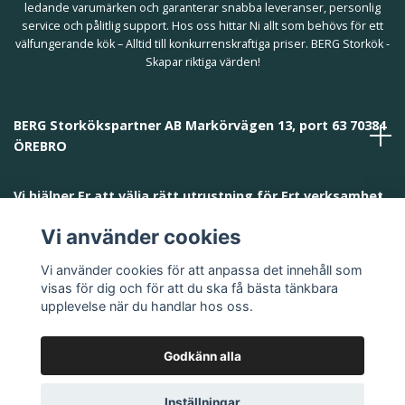
ledande varumärken och garanterar snabba leveranser, personlig
service och pålitlig support. Hos oss hittar Ni allt som behövs för ett
välfungerande kök – Alltid till konkurrenskraftiga priser. BERG Storkök -
Skapar riktiga värden!
BERG Storkökspartner AB Markörvägen 13, port 63 70384
ÖREBRO
Vi hjälper Er att välja rätt utrustning för Ert verksamhet
och behov!
Vi använder cookies
Vi använder cookies för att anpassa det innehåll som
visas för dig och för att du ska få bästa tänkbara
upplevelse när du handlar hos oss.
Godkänn alla
© 2026 BERG Storkökspartner AB
Inställningar