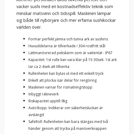
vacker sushi med en kostnadseffektiv teknik som
minskar matsvinn och tidsspill. Maskinen lämpar
sig både till nybörjare och mer erfarna sushikockar
världen över.
Formar perfekt jämna och tunna ark av sushiris
Huvuddelarna är tillverkade i 304 rostfritt stål
Lättmanövrerad pekskärm som är vattentät - IP67
Kapacitet: 1st rulle kan vara klar på 15-30sek. 1st ark
tar ca 2-4sek att tillverka
Rullenheten kan bytas ut med ett enkelt tryck
Enkelt att plocka isär delar för rengöring
Maskinen varnar för rismatning/stopp
Inbyggt räkneverk
Riskapacitet upptill 9kg
AutoStopp: Indikerar om säkerhetsluckan är
avstängd
SafeRoll: Rullenheten kan bara stängas med två
händer genom att trycka på manöverknappen