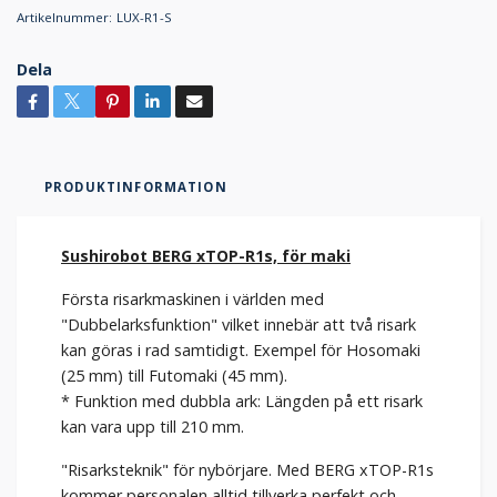
Artikelnummer:
LUX-R1-S
Dela
PRODUKTINFORMATION
Sushirobot BERG xTOP-R1s, för maki
Första risarkmaskinen i världen med
"Dubbelarksfunktion" vilket innebär att två risark
kan göras i rad samtidigt. Exempel för Hosomaki
(25 mm) till Futomaki (45 mm).
* Funktion med dubbla ark: Längden på ett risark
kan vara upp till 210 mm.
"Risarksteknik" för nybörjare. Med BERG xTOP-R1s
kommer personalen alltid tillverka perfekt och