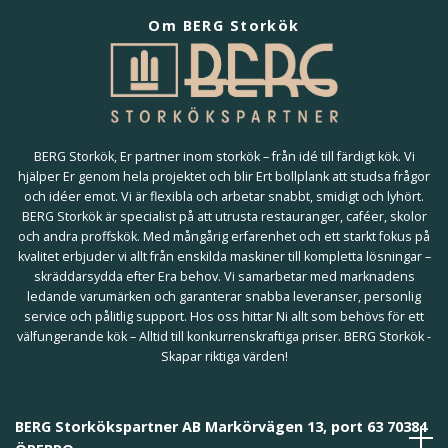
Om BERG Storkök
BERG Storkök, Er partner inom storkök – från idé till färdigt kök. Vi
hjälper Er genom hela projektet och blir Ert bollplank att studsa frågor
och idéer emot. Vi är flexibla och arbetar snabbt, smidigt och lyhört.
BERG Storkök är specialist på att utrusta restauranger, caféer, skolor
och andra proffskök. Med mångårig erfarenhet och ett starkt fokus på
kvalitet erbjuder vi allt från enskilda maskiner till kompletta lösningar –
skräddarsydda efter Era behov. Vi samarbetar med marknadens
ledande varumärken och garanterar snabba leveranser, personlig
service och pålitlig support. Hos oss hittar Ni allt som behövs för ett
välfungerande kök – Alltid till konkurrenskraftiga priser. BERG Storkök -
Skapar riktiga värden!
BERG Storkökspartner AB Markörvägen 13, port 63 70384