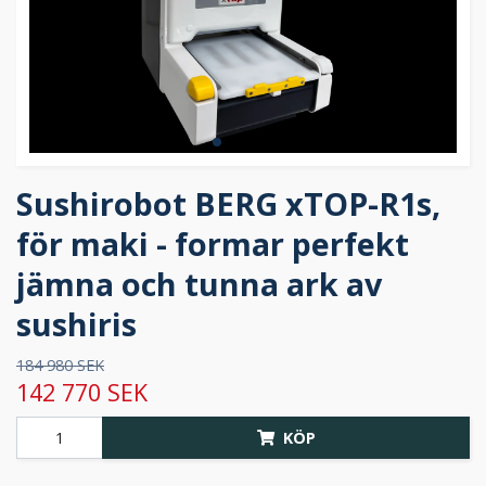
Sushirobot BERG xTOP-R1s,
för maki - formar perfekt
jämna och tunna ark av
sushiris
184 980 SEK
142 770 SEK
KÖP