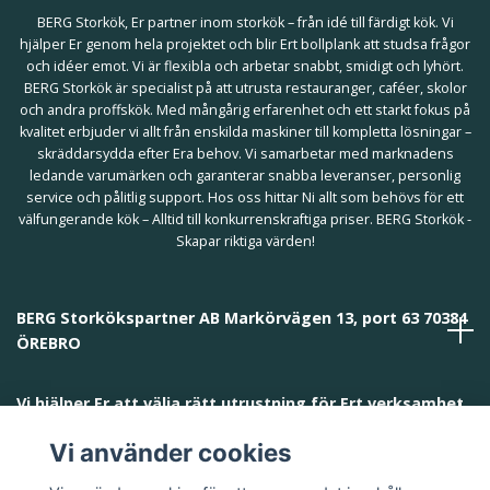
BERG Storkök, Er partner inom storkök – från idé till färdigt kök. Vi
hjälper Er genom hela projektet och blir Ert bollplank att studsa frågor
och idéer emot. Vi är flexibla och arbetar snabbt, smidigt och lyhört.
BERG Storkök är specialist på att utrusta restauranger, caféer, skolor
och andra proffskök. Med mångårig erfarenhet och ett starkt fokus på
kvalitet erbjuder vi allt från enskilda maskiner till kompletta lösningar –
skräddarsydda efter Era behov. Vi samarbetar med marknadens
ledande varumärken och garanterar snabba leveranser, personlig
service och pålitlig support. Hos oss hittar Ni allt som behövs för ett
välfungerande kök – Alltid till konkurrenskraftiga priser. BERG Storkök -
Skapar riktiga värden!
BERG Storkökspartner AB Markörvägen 13, port 63 70384
ÖREBRO
Vi hjälper Er att välja rätt utrustning för Ert verksamhet
och behov!
Vi använder cookies