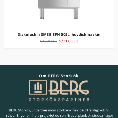
Diskmaskin SMEG SPH 505L, huvdiskmaskin
52 100 SEK
67 000 SEK
Om BERG Storkök
BERG Storkök, Er partner inom storkök – från idé till färdigt kök. Vi
hjälper Er genom hela projektet och blir Ert bollplank att studsa frågor