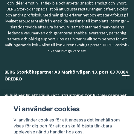
och idéer emot. Vi är flexibla och arbetar snabbt, smidigt och lyhört.
BERG Storkök är specialist på att utrusta restauranger, caféer, skolor
och andra proffskök. Med mångårig erfarenhet och ett starkt fokus på
kvalitet erbjuder vi allt från enskilda maskiner till kompletta lösningar –
skräddarsydda efter Era behov. Vi samarbetar med marknadens
ledande varumärken och garanterar snabba leveranser, personlig
service och pålitlig support. Hos oss hittar Ni allt som behövs för ett
välfungerande kök – Alltid till konkurrenskraftiga priser. BERG Storkök -
Skapar riktiga värden!
BERG Storkökspartner AB Markörvägen 13, port 63 70384
ÖREBRO
Vi hjälper Er att välja rätt utrustning för Ert verksamhet
och behov!
Vi använder cookies
Vi använder cookies för att anpassa det innehåll som
visas för dig och för att du ska få bästa tänkbara
upplevelse när du handlar hos oss.