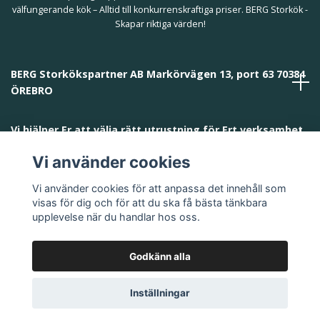
välfungerande kök – Alltid till konkurrenskraftiga priser. BERG Storkök -
Skapar riktiga värden!
BERG Storkökspartner AB Markörvägen 13, port 63 70384
ÖREBRO
Vi hjälper Er att välja rätt utrustning för Ert verksamhet
och behov!
Vi använder cookies
Vi använder cookies för att anpassa det innehåll som
visas för dig och för att du ska få bästa tänkbara
upplevelse när du handlar hos oss.
Godkänn alla
© 2026 BERG Storkökspartner AB
Inställningar