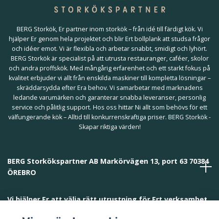
BERG Storkök, Er partner inom storkök – från idé till färdigt kök. Vi
hjälper Er genom hela projektet och blir Ert bollplank att studsa frågor
och idéer emot. Vi är flexibla och arbetar snabbt, smidigt och lyhört.
BERG Storkök är specialist på att utrusta restauranger, caféer, skolor
och andra proffskök. Med mångårig erfarenhet och ett starkt fokus på
kvalitet erbjuder vi allt från enskilda maskiner till kompletta lösningar –
skräddarsydda efter Era behov. Vi samarbetar med marknadens
ledande varumärken och garanterar snabba leveranser, personlig
service och pålitlig support. Hos oss hittar Ni allt som behövs för ett
välfungerande kök – Alltid till konkurrenskraftiga priser. BERG Storkök -
Skapar riktiga värden!
BERG Storkökspartner AB Markörvägen 13, port 63 70384
ÖREBRO
Vi hjälper Er att välja rätt utrustning för Ert verksamhet
och behov!