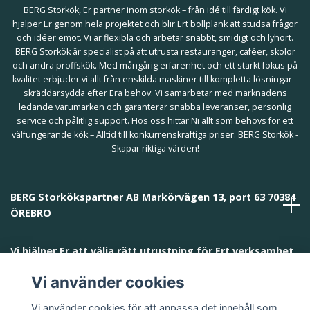
BERG Storkök, Er partner inom storkök – från idé till färdigt kök. Vi
hjälper Er genom hela projektet och blir Ert bollplank att studsa frågor
och idéer emot. Vi är flexibla och arbetar snabbt, smidigt och lyhört.
BERG Storkök är specialist på att utrusta restauranger, caféer, skolor
och andra proffskök. Med mångårig erfarenhet och ett starkt fokus på
kvalitet erbjuder vi allt från enskilda maskiner till kompletta lösningar –
skräddarsydda efter Era behov. Vi samarbetar med marknadens
ledande varumärken och garanterar snabba leveranser, personlig
service och pålitlig support. Hos oss hittar Ni allt som behövs för ett
välfungerande kök – Alltid till konkurrenskraftiga priser. BERG Storkök -
Skapar riktiga värden!
BERG Storkökspartner AB Markörvägen 13, port 63 70384
ÖREBRO
Vi hjälper Er att välja rätt utrustning för Ert verksamhet
och behov!
Vi använder cookies
Vi använder cookies för att anpassa det innehåll som