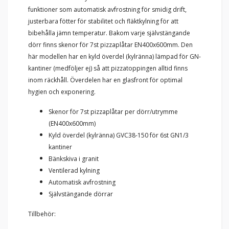
funktioner som automatisk avfrostning för smidig drift,
justerbara fötter för stabilitet och fläktkylning för att
bibehålla jämn temperatur. Bakom varje självstängande
dörr finns skenor för 7st pizzaplåtar EN400x600mm. Den
här modellen har en kyld överdel (kylränna) lämpad för GN-
kantiner (medföljer ej) så att pizzatoppingen alltid finns
inom räckhåll. Överdelen har en glasfront för optimal
hygien och exponering.
Skenor för 7st pizzaplåtar per dörr/utrymme
(EN400x600mm)
Kyld överdel (kylränna) GVC38-150 för 6st GN1/3
kantiner
Bänkskiva i granit
Ventilerad kylning
Automatisk avfrostning
Självstängande dörrar
Tillbehör: