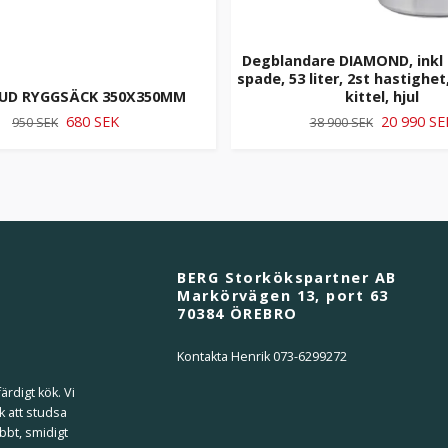
Degblandare DIAMOND, inkl k
spade, 53 liter, 2st hastighe
UD RYGGSÄCK 350X350MM
kittel, hjul
680 SEK
20 990 SE
950 SEK
38 900 SEK
BERG Storkökspartner AB
Markörvägen 13, port 63
70384 ÖREBRO
Kontakta Henrik 073-6299272
ärdigt kök. Vi
k att studsa
bbt, smidigt