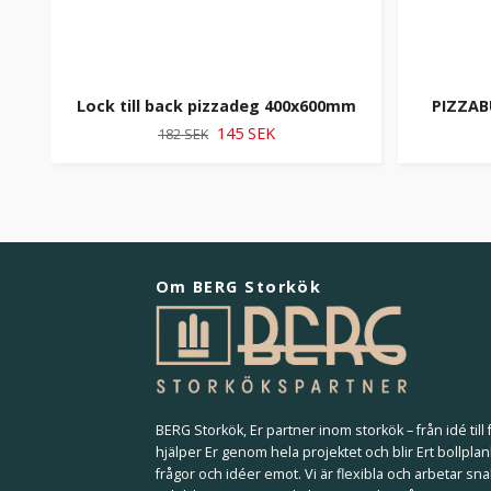
Lock till back pizzadeg 400x600mm
PIZZAB
145 SEK
182 SEK
Om BERG Storkök
BERG Storkök, Er partner inom storkök – från idé till f
hjälper Er genom hela projektet och blir Ert bollplan
frågor och idéer emot. Vi är flexibla och arbetar sna