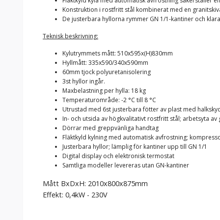
Fläktkyld kyla med automatisk avfrostning säkerställer 
Konstruktion i rostfritt stål kombinerat med en granitski
De justerbara hyllorna rymmer GN 1/1-kantiner och klarar 
Teknisk beskrivning:
Kylutrymmets mått: 510x595x(H)830mm
Hyllmått: 335x590/340x590mm
60mm tjock polyuretanisolering
3st hyllor ingår.
Maxbelastning per hylla: 18 kg
Temperaturområde: -2 °C till 8 °C
Utrustad med 6st justerbara fötter av plast med halksky
In- och utsida av högkvalitativt rostfritt stål; arbetsyta av 
Dörrar med greppvänliga handtag
Fläktkyld kylning med automatisk avfrostning; kompress
Justerbara hyllor; lämplig för kantiner upp till GN 1/1
Digital display och elektronisk termostat
Samtliga modeller levereras utan GN-kantiner
Mått BxDxH: 2010x800x875mm
Effekt: 0,4kW - 230V