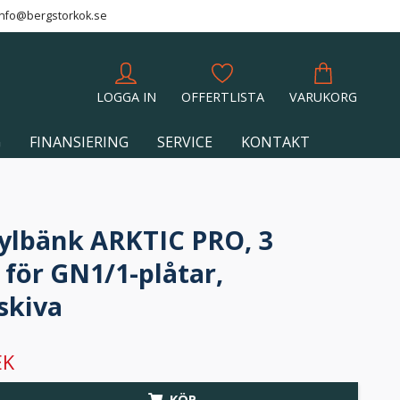
info@bergstorkok.se
LOGGA IN
OFFERTLISTA
VARUKORG
G
FINANSIERING
SERVICE
KONTAKT
ylbänk ARKTIC PRO, 3
 för GN1/1-plåtar,
skiva
EK
KÖP