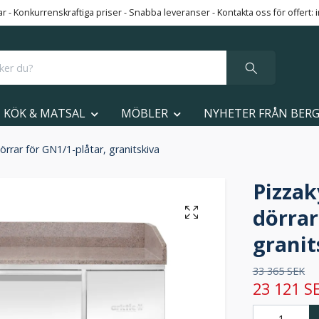
 - Konkurrenskraftiga priser - Snabba leveranser - Kontakta oss för offert:
KÖK & MATSAL
MÖBLER
NYHETER FRÅN BER
rrar för GN1/1-plåtar, granitskiva
Pizzak
dörrar
granit
33 365 SEK
23 121 S