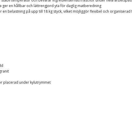
en stabil temperatur och bevarar ingrediensernas fräschör under hela arbetspas
va ger en hållbar och lättrengjord yta för daglig matberedning
en belastning på upp till 18 kg styck, vilket möjliggör flexibel och organiserad 
dd
granit
or placerad under kylutrymmet