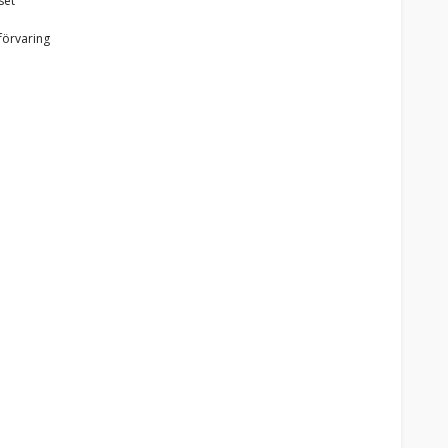
set
förvaring