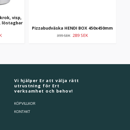
rok, visp,
t, löstagbar
Pizzabudväska HENDI BOX 450x450mm
Pi
K
289 SEK
399 SEK
Vi hjälper Er att välja rätt
utrustning för Ert
verksamhet och behov!
KÖPVILLKOR
KONTAKT