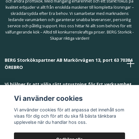
och andra proffskök. Med mångårig erfarenhet och ett starkt fokus på
kvalitet erbjuder vi allt från enskilda maskiner till kompletta lösningar –
skräddarsydda efter Era behov. Vi samarbetar med marknadens
ledande varumärken och garanterar snabba leveranser, personlig
service och pålitlig support. Hos oss hittar Ni allt som behövs för ett
välfungerande kök – Alltid till konkurrenskraftiga priser. BERG Storkök -
Skapar riktiga värden!
BERG Storkökspartner AB Markörvägen 13, port 63 70384
ÖREBRO
Vi hjälper Er att välja rätt utrustning för Ert verksamhet
och behov!
Vi använder cookies
Vi använder cookies för att anpassa det innehåll som
visas för dig och för att du ska få bästa tänkbara
upplevelse när du handlar hos oss.