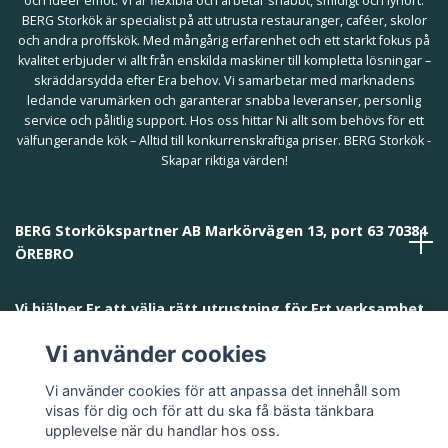
och idéer emot. Vi är flexibla och arbetar snabbt, smidigt och lyhört.
BERG Storkök är specialist på att utrusta restauranger, caféer, skolor
och andra proffskök. Med mångårig erfarenhet och ett starkt fokus på
kvalitet erbjuder vi allt från enskilda maskiner till kompletta lösningar –
skräddarsydda efter Era behov. Vi samarbetar med marknadens
ledande varumärken och garanterar snabba leveranser, personlig
service och pålitlig support. Hos oss hittar Ni allt som behövs för ett
välfungerande kök – Alltid till konkurrenskraftiga priser. BERG Storkök -
Skapar riktiga värden!
BERG Storkökspartner AB Markörvägen 13, port 63 70384
ÖREBRO
Vi hjälper Er att välja rätt utrustning för Ert verksamhet
och behov!
Vi använder cookies
Vi använder cookies för att anpassa det innehåll som
visas för dig och för att du ska få bästa tänkbara
upplevelse när du handlar hos oss.