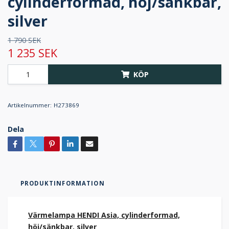
cylinderformad, höj/sänkbar,
silver
1 790 SEK
1 235 SEK
KÖP
Artikelnummer:
H273869
Dela
PRODUKTINFORMATION
Värmelampa HENDI Asia, cylinderformad,
höj/sänkbar, silver