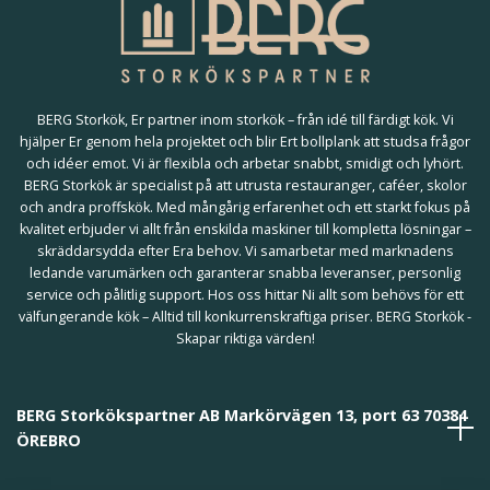
BERG Storkök, Er partner inom storkök – från idé till färdigt kök. Vi
hjälper Er genom hela projektet och blir Ert bollplank att studsa frågor
och idéer emot. Vi är flexibla och arbetar snabbt, smidigt och lyhört.
BERG Storkök är specialist på att utrusta restauranger, caféer, skolor
och andra proffskök. Med mångårig erfarenhet och ett starkt fokus på
kvalitet erbjuder vi allt från enskilda maskiner till kompletta lösningar –
skräddarsydda efter Era behov. Vi samarbetar med marknadens
ledande varumärken och garanterar snabba leveranser, personlig
service och pålitlig support. Hos oss hittar Ni allt som behövs för ett
välfungerande kök – Alltid till konkurrenskraftiga priser. BERG Storkök -
Skapar riktiga värden!
BERG Storkökspartner AB Markörvägen 13, port 63 70384
ÖREBRO