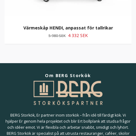
Värmeskåp HENDI, anpassat för tallrikar
4 332 SEK
5 980 SEK
Om BERG Storkök
BERG Storkök, Er partner inom storkök – från idé till färdigt kök. Vi
hjälper Er genom hela projektet och blir Ert bollplank att studsa frågor
och idéer emot. Vi är flexibla och arbetar snabbt, smidigt och lyhört.
BERG Storkök är specialist på att utrusta restauranger, caféer, skolor