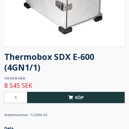
Thermobox SDX E-600
(4GN1/1)
10 010 SEK
8 545 SEK
KÖP
Artikelnummer:
122006-02
Dela