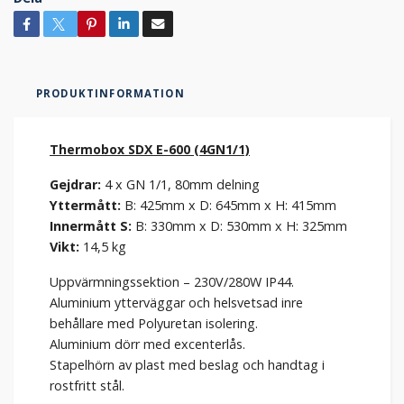
PRODUKTINFORMATION
Thermobox SDX E-600 (4GN1/1)
Gejdrar:
4 x GN 1/1, 80mm delning
Yttermått:
B: 425mm x D: 645mm x H: 415mm
Innermått S:
B: 330mm x D: 530mm x H: 325mm
Vikt:
14,5 kg
Uppvärmningssektion – 230V/280W IP44.
Aluminium ytterväggar och helsvetsad inre
behållare med Polyuretan isolering.
Aluminium dörr med excenterlås.
Stapelhörn av plast med beslag och handtag i
rostfritt stål.