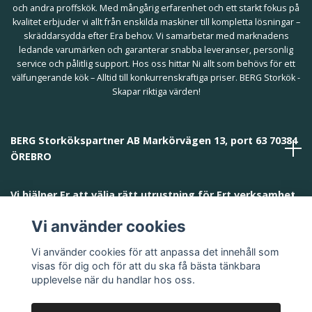
och andra proffskök. Med mångårig erfarenhet och ett starkt fokus på
kvalitet erbjuder vi allt från enskilda maskiner till kompletta lösningar –
skräddarsydda efter Era behov. Vi samarbetar med marknadens
ledande varumärken och garanterar snabba leveranser, personlig
service och pålitlig support. Hos oss hittar Ni allt som behövs för ett
välfungerande kök – Alltid till konkurrenskraftiga priser. BERG Storkök -
Skapar riktiga värden!
BERG Storkökspartner AB Markörvägen 13, port 63 70384
ÖREBRO
Vi hjälper Er att välja rätt utrustning för Ert verksamhet
och behov!
Vi använder cookies
Vi använder cookies för att anpassa det innehåll som
visas för dig och för att du ska få bästa tänkbara
upplevelse när du handlar hos oss.