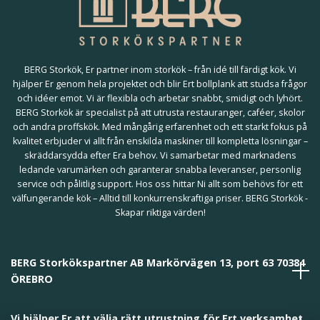
BERG Storkök, Er partner inom storkök – från idé till färdigt kök. Vi
hjälper Er genom hela projektet och blir Ert bollplank att studsa frågor
och idéer emot. Vi är flexibla och arbetar snabbt, smidigt och lyhört.
BERG Storkök är specialist på att utrusta restauranger, caféer, skolor
och andra proffskök. Med mångårig erfarenhet och ett starkt fokus på
kvalitet erbjuder vi allt från enskilda maskiner till kompletta lösningar –
skräddarsydda efter Era behov. Vi samarbetar med marknadens
ledande varumärken och garanterar snabba leveranser, personlig
service och pålitlig support. Hos oss hittar Ni allt som behövs för ett
välfungerande kök – Alltid till konkurrenskraftiga priser. BERG Storkök -
Skapar riktiga värden!
BERG Storkökspartner AB Markörvägen 13, port 63 70384
ÖREBRO
Vi hjälper Er att välja rätt utrustning för Ert verksamhet