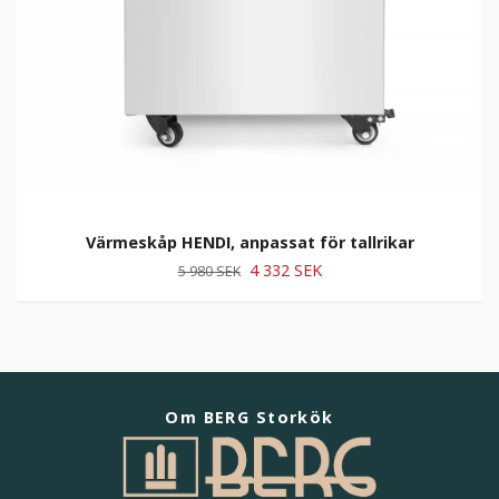
Värmeskåp HENDI, anpassat för tallrikar
4 332 SEK
5 980 SEK
Om BERG Storkök