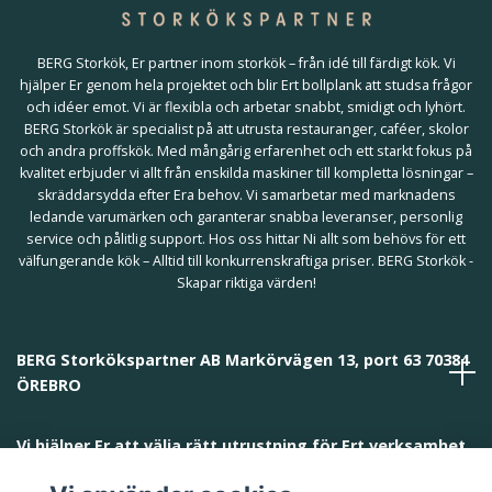
BERG Storkök, Er partner inom storkök – från idé till färdigt kök. Vi
hjälper Er genom hela projektet och blir Ert bollplank att studsa frågor
och idéer emot. Vi är flexibla och arbetar snabbt, smidigt och lyhört.
BERG Storkök är specialist på att utrusta restauranger, caféer, skolor
och andra proffskök. Med mångårig erfarenhet och ett starkt fokus på
kvalitet erbjuder vi allt från enskilda maskiner till kompletta lösningar –
skräddarsydda efter Era behov. Vi samarbetar med marknadens
ledande varumärken och garanterar snabba leveranser, personlig
service och pålitlig support. Hos oss hittar Ni allt som behövs för ett
välfungerande kök – Alltid till konkurrenskraftiga priser. BERG Storkök -
Skapar riktiga värden!
BERG Storkökspartner AB Markörvägen 13, port 63 70384
ÖREBRO
Vi hjälper Er att välja rätt utrustning för Ert verksamhet
och behov!