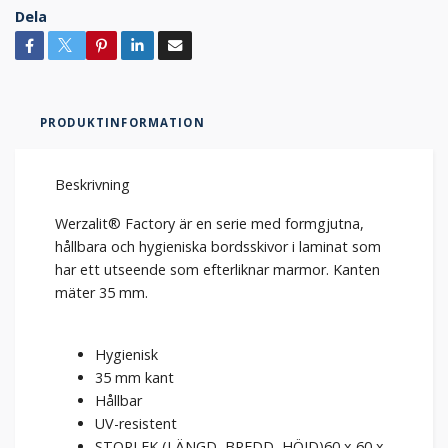
Dela
PRODUKTINFORMATION
Beskrivning
Werzalit® Factory är en serie med formgjutna,
hållbara och hygieniska bordsskivor i laminat som
har ett utseende som efterliknar marmor. Kanten
mäter 35 mm.
Hygienisk
35 mm kant
Hållbar
UV-resistent
STORLEK (LÄNGD, BREDD, HÖJD)60 x 60 x