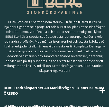
BERG Storkök, Er partner inom storkök – från idé till färdigt kök. Vi
hjälper Er genom hela projektet och blir Ert bollplank att studsa frågor
och idéer emot. Vi är flexibla och arbetar snabbt, smidigt och lyhört.
BERG Storkök är specialist på att utrusta restauranger, caféer, skolor
och andra proffskök. Med mångårig erfarenhet och ett starkt fokus på
kvalitet erbjuder vi allt från enskilda maskiner till kompletta lösningar –
skräddarsydda efter Era behov. Vi samarbetar med marknadens
ledande varumärken och garanterar snabba leveranser, personlig
service och pålitlig support. Hos oss hittar Ni allt som behövs för ett
välfungerande kök – Alltid till konkurrenskraftiga priser. BERG Storkök -
Skapar riktiga värden!
BERG Storkökspartner AB Markörvägen 13, port 63 70384
ÖREBRO
Vi hjälper Er att välja rätt utrustning för Ert verksamhet