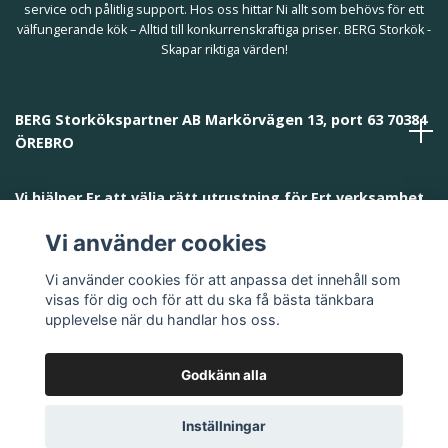
service och pålitlig support. Hos oss hittar Ni allt som behövs för ett
välfungerande kök – Alltid till konkurrenskraftiga priser. BERG Storkök -
Skapar riktiga värden!
BERG Storkökspartner AB Markörvägen 13, port 63 70384
ÖREBRO
Vi hjälper Er att välja rätt utrustning för Ert verksamhet
och behov!
Vi använder cookies
Vi använder cookies för att anpassa det innehåll som
visas för dig och för att du ska få bästa tänkbara
upplevelse när du handlar hos oss.
Godkänn alla
© 2026 BERG Storkökspartner AB
Inställningar