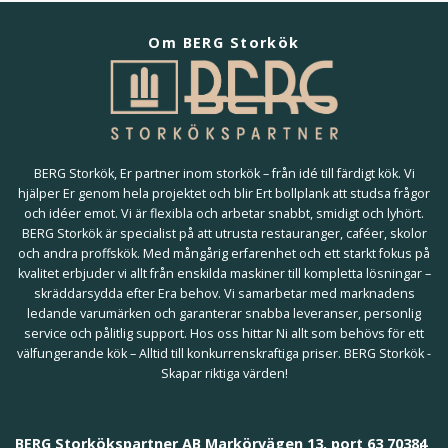
Om BERG Storkök
BERG Storkök, Er partner inom storkök – från idé till färdigt kök. Vi
hjälper Er genom hela projektet och blir Ert bollplank att studsa frågor
och idéer emot. Vi är flexibla och arbetar snabbt, smidigt och lyhört.
BERG Storkök är specialist på att utrusta restauranger, caféer, skolor
och andra proffskök. Med mångårig erfarenhet och ett starkt fokus på
kvalitet erbjuder vi allt från enskilda maskiner till kompletta lösningar –
skräddarsydda efter Era behov. Vi samarbetar med marknadens
ledande varumärken och garanterar snabba leveranser, personlig
service och pålitlig support. Hos oss hittar Ni allt som behövs för ett
välfungerande kök – Alltid till konkurrenskraftiga priser. BERG Storkök -
Skapar riktiga värden!
BERG Storkökspartner AB Markörvägen 13, port 63 70384