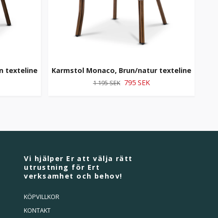
 texteline
Karmstol Monaco, Brun/natur texteline
795 SEK
1 195 SEK
Vi hjälper Er att välja rätt
utrustning för Ert
verksamhet och behov!
KÖPVILLKOR
KONTAKT