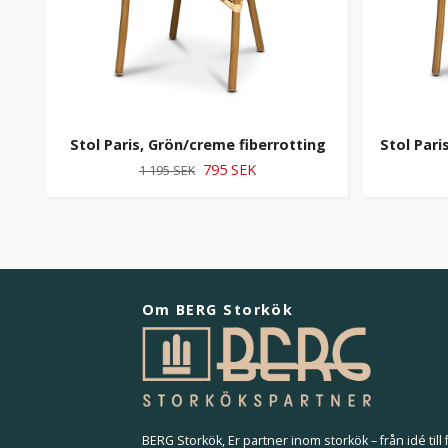
Stol Paris, Grön/creme fiberrotting
Stol Pari
795 SEK
1 195 SEK
Om BERG Storkök
BERG Storkök, Er partner inom storkök – från idé till f