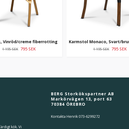
s, Vinröd/creme fiberrotting
Karmstol Monaco, Svart/brun
795 SEK
795 SEK
1 195 SEK
1 195 SEK
BERG Storkökspartner AB
Markörvägen 13, port 63
70384 ÖREBRO
Kontakta Henrik 073-6299272
ärdigt kök. Vi