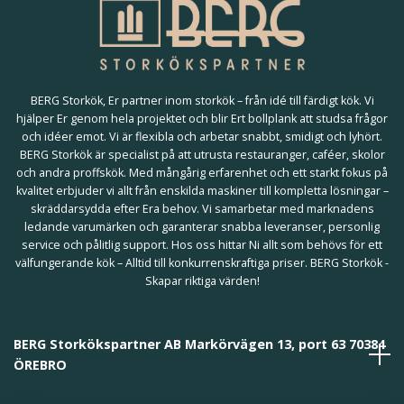
BERG Storkök, Er partner inom storkök – från idé till färdigt kök. Vi
hjälper Er genom hela projektet och blir Ert bollplank att studsa frågor
och idéer emot. Vi är flexibla och arbetar snabbt, smidigt och lyhört.
BERG Storkök är specialist på att utrusta restauranger, caféer, skolor
och andra proffskök. Med mångårig erfarenhet och ett starkt fokus på
kvalitet erbjuder vi allt från enskilda maskiner till kompletta lösningar –
skräddarsydda efter Era behov. Vi samarbetar med marknadens
ledande varumärken och garanterar snabba leveranser, personlig
service och pålitlig support. Hos oss hittar Ni allt som behövs för ett
välfungerande kök – Alltid till konkurrenskraftiga priser. BERG Storkök -
Skapar riktiga värden!
BERG Storkökspartner AB Markörvägen 13, port 63 70384
ÖREBRO