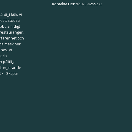
Kontakta Henrik 073-6299272
ärdigt kök. Vi
k att studsa
bbt, smidigt
 restauranger,
erfarenhet och
ilda maskiner
ehov. Vi
 och
 pålitlig
välfungerande
kök - Skapar