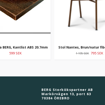
a BERG, Kantlist ABS 20.7mm
Stol Nantes, Brun/natur fib
599 SEK
795 SEK
1 195 SEK
BERG Storkökspartner AB
Markörvägen 13, port 63
70384 ÖREBRO