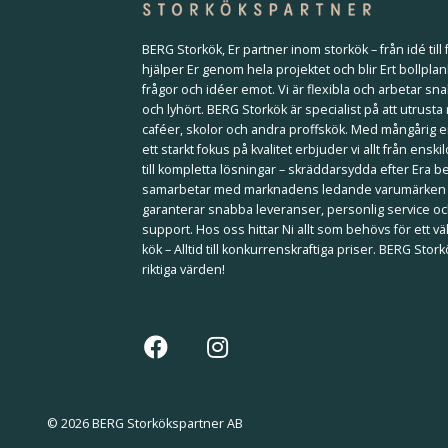
BERG Storkök, Er partner inom storkök – från idé till f
hjälper Er genom hela projektet och blir Ert bollplan
frågor och idéer emot. Vi är flexibla och arbetar sna
och lyhört. BERG Storkök är specialist på att utrusta
caféer, skolor och andra proffskök. Med mångårig 
ett starkt fokus på kvalitet erbjuder vi allt från ensk
till kompletta lösningar – skräddarsydda efter Era b
samarbetar med marknadens ledande varumärken
garanterar snabba leveranser, personlig service och
support. Hos oss hittar Ni allt som behövs för ett 
kök – Alltid till konkurrenskraftiga priser. BERG Stor
riktiga värden!
© 2026 BERG Storkökspartner AB