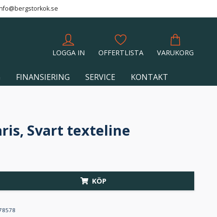
info@bergstorkok.se
LOGGA IN
OFFERTLISTA
VARUKORG
G
FINANSIERING
SERVICE
KONTAKT
aris, Svart texteline
KÖP
78578