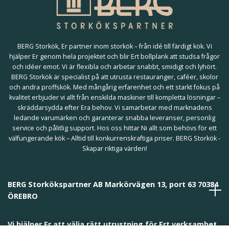
BERG Storkök, Er partner inom storkök – från idé till färdigt kök. Vi
hjälper Er genom hela projektet och blir Ert bollplank att studsa frågor
och idéer emot. Vi är flexibla och arbetar snabbt, smidigt och lyhört.
BERG Storkök är specialist på att utrusta restauranger, caféer, skolor
och andra proffskök. Med mångårig erfarenhet och ett starkt fokus på
kvalitet erbjuder vi allt från enskilda maskiner till kompletta lösningar –
skräddarsydda efter Era behov. Vi samarbetar med marknadens
ledande varumärken och garanterar snabba leveranser, personlig
service och pålitlig support. Hos oss hittar Ni allt som behövs för ett
välfungerande kök – Alltid till konkurrenskraftiga priser. BERG Storkök -
Skapar riktiga värden!
BERG Storkökspartner AB Markörvägen 13, port 63 70384
ÖREBRO
Vi hjälper Er att välja rätt utrustning för Ert verksamhet