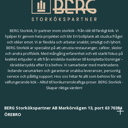
BERG Storkök, Er partner inom storkök – från idé till färdigt kök. Vi
hjälper Er genom hela projektet och blir Ert bollplank att studsa frågor
och idéer emot. Vi är flexibla och arbetar snabbt, smidigt och lyhört.
BERG Storkök är specialist på att utrusta restauranger, caféer, skolor
och andra proffskök. Med mångårig erfarenhet och ett starkt fokus på
kvalitet erbjuder vi allt från enskilda maskiner till kompletta lösningar –
skräddarsydda efter Era behov. Vi samarbetar med marknadens
ledande varumärken och garanterar snabba leveranser, personlig
service och pålitlig support. Hos oss hittar Ni allt som behövs för ett
välfungerande kök – Alltid till konkurrenskraftiga priser. BERG Storkök -
Skapar riktiga värden!
BERG Storkökspartner AB Markörvägen 13, port 63 70384
ÖREBRO