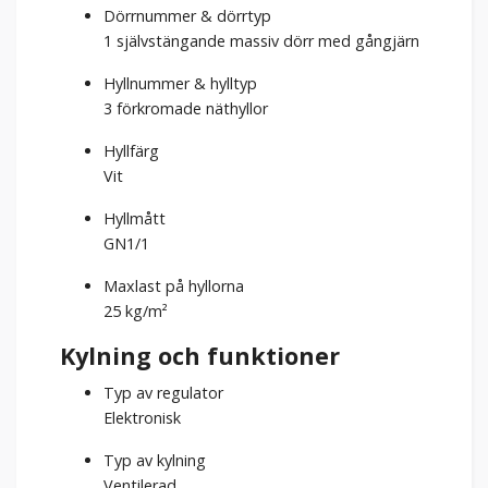
Dörrnummer & dörrtyp
1 självstängande massiv dörr med gångjärn
Hyllnummer & hylltyp
3 förkromade näthyllor
Hyllfärg
Vit
Hyllmått
GN1/1
Maxlast på hyllorna
25
kg/m²
Kylning och funktioner
Typ av regulator
Elektronisk
Typ av kylning
Ventilerad