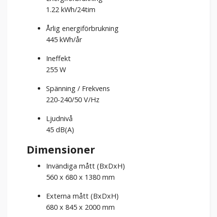
1.22 kWh/24tim
Årlig energiförbrukning
445
kWh/år
Ineffekt
255 W
Spänning / Frekvens
220-240/50
V/Hz
Ljudnivå
45 dB(A)
Dimensioner
Invändiga mått (BxDxH)
560 x 680 x 1380
mm
Externa mått (BxDxH)
680 x 845 x 2000 mm