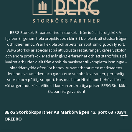
BERG Storkök, Er partner inom storkök – från idé till färdigt kök. Vi
hjälper Er genom hela projektet och blir Ert bollplank att studsa frågor
och idéer emot. Vi är flexibla och arbetar snabbt, smidigt och lyhört.
BERG Storkök är specialist på att utrusta restauranger, caféer, skolor
och andra proffskök. Med mångårig erfarenhet och ett starkt fokus på
kvalitet erbjuder vi allt från enskilda maskiner till kompletta lösningar –
skräddarsydda efter Era behov. Vi samarbetar med marknadens
ledande varumärken och garanterar snabba leveranser, personlig
service och pålitlig support. Hos oss hittar Ni allt som behövs för ett
välfungerande kök – Alltid till konkurrenskraftiga priser. BERG Storkök -
Skapar riktiga värden!
BERG Storkökspartner AB Markörvägen 13, port 63 70384
ÖREBRO