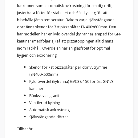
funktioner som automatisk avfrostning för smidig drift,
justerbara fötter för stabilitet och fläktkylning för att
bibehålla jämn temperatur. Bakom varje självstängande
dörr finns skenor för 7st pizzaplåtar EN400x600mm. Den
här modellen har en kyld överdel (kylränna) lämpad för GN-
kantiner (medföljer ej) så att pizzatoppingen alltid finns
inom räckhåll. Överdelen har en glasfront för optimal
hygien och exponering.
Skenor för 7st pizzaplåtar per dörr/utrymme
(EN400x600mm)
Kyld överdel (kylränna) GVC38-150 för 6st GN1/3
kantiner
Bänkskiva i granit
Ventilerad kylning
Automatisk avfrostning
Självstängande dörrar
Tillbehör: