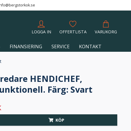
info@bergstorkok.se
LOGGA IN
OFFERTLISTA
VARUKORG
G
FINANSIERING
SERVICE
KONTAKT
t
redare HENDICHEF,
unktionell. Färg: Svart
K
KÖP