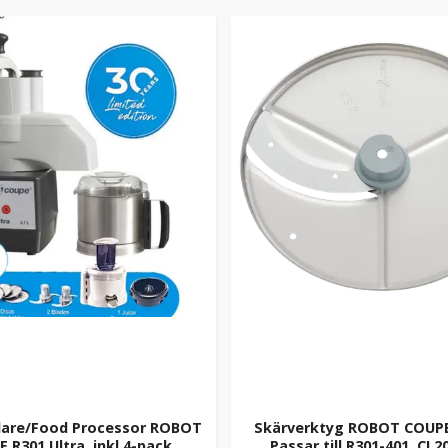
are/Food Processor ROBOT
Skärverktyg ROBOT COUPE
 R301 Ultra, inkl 4-pack
Passar till R301-401, CL2