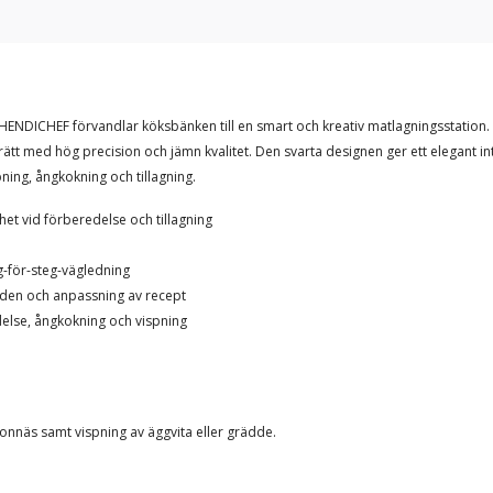
ICHEF förvandlar köksbänken till en smart och kreativ matlagningsstation. Fö
dig rätt med hög precision och jämn kvalitet. Den svarta designen ger ett elegan
ing, ångkokning och tillagning.
et vid förberedelse och tillagning
g-för-steg-vägledning
löden och anpassning av recept
edelse, ångkokning och vispning
onnäs samt vispning av äggvita eller grädde.