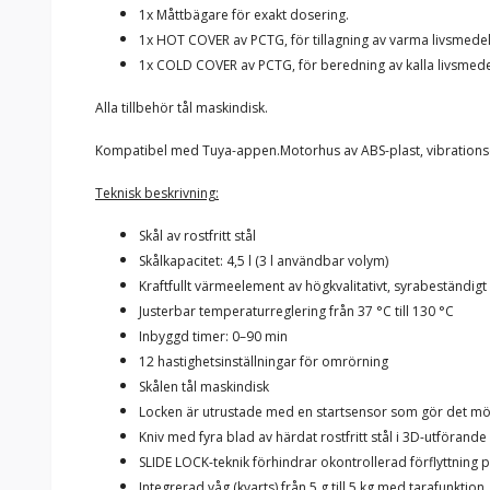
1x Måttbägare för exakt dosering.
1x HOT COVER av PCTG, för tillagning av varma livsmedel
1x COLD COVER av PCTG, för beredning av kalla livsmede
Alla tillbehör tål maskindisk.
Kompatibel med Tuya-appen.Motorhus av ABS-plast, vibratio
Teknisk beskrivning:
Skål av rostfritt stål
Skålkapacitet: 4,5 l (3 l användbar volym)
Kraftfullt värmeelement av högkvalitativt, syrabeständigt r
Justerbar temperaturreglering från 37 °C till 130 °C
Inbyggd timer: 0–90 min
12 hastighetsinställningar för omrörning
Skålen tål maskindisk
Locken är utrustade med en startsensor som gör det möjl
Kniv med fyra blad av härdat rostfritt stål i 3D-utförande
SLIDE LOCK-teknik förhindrar okontrollerad förflyttning
Integrerad våg (kvarts) från 5 g till 5 kg med tarafunktion