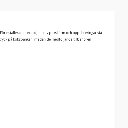
rinstallerade recept, intuitiv pekskärm och uppdateringar via
t intryck på köksbänken, medan de medföljande tillbehören