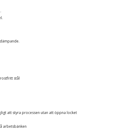
.
l.
nsdämpande.
ostfritt stål
igt att styra processen utan att öppna locket
 på arbetsbänken