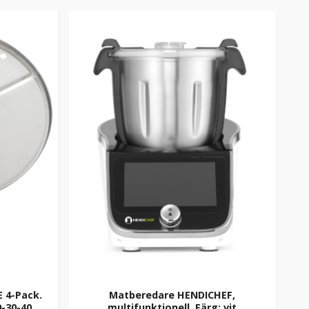
 4-Pack.
Matberedare HENDICHEF,
0-30-40
multifunktionell. Färg: vit