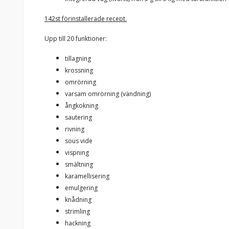
142st förinstallerade recept.
Upp till 20 funktioner:
tillagning
krossning
omrörning
varsam omrörning (vändning)
ångkokning
sautering
rivning
sous vide
vispning
smältning
karamellisering
emulgering
knådning
strimling
hackning