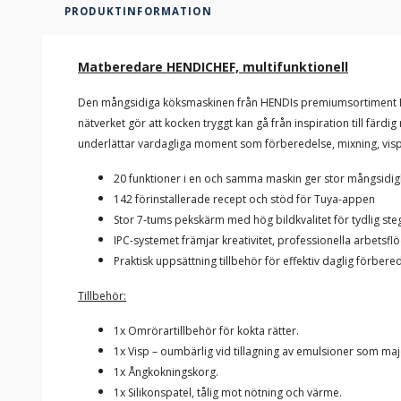
PRODUKTINFORMATION
Matberedare HENDICHEF, multifunktionell
Den mångsidiga köksmaskinen från HENDIs premiumsortiment HEND
nätverket gör att kocken tryggt kan gå från inspiration till fär
underlättar vardagliga moment som förberedelse, mixning, vispn
20 funktioner i en och samma maskin ger stor mångsidigh
142 förinstallerade recept och stöd för Tuya-appen
Stor 7-tums pekskärm med hög bildkvalitet för tydlig ste
IPC-systemet främjar kreativitet, professionella arbetsf
Praktisk uppsättning tillbehör för effektiv daglig förber
Tillbehör:
1x Omrörartillbehör för kokta rätter.
1x Visp – oumbärlig vid tillagning av emulsioner som maj
1x Ångkokningskorg.
1x Silikonspatel, tålig mot nötning och värme.