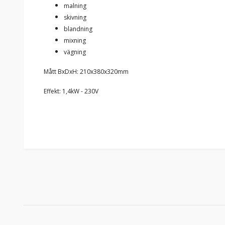
malning
skivning
blandning
mixning
vägning
Mått BxDxH: 210x380x320mm
Effekt: 1,4kW - 230V