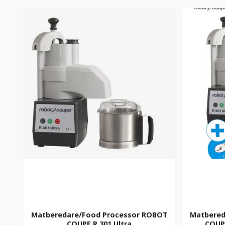
Matberedare/Food Processor ROBOT
Matbered
COUPE R 301 Ultra
COUPE