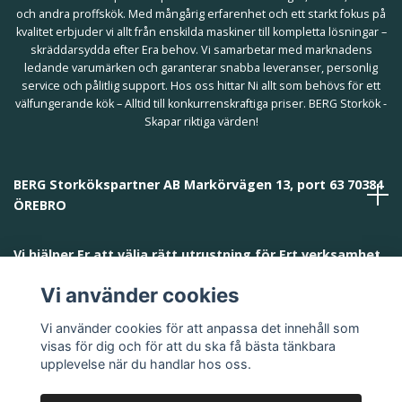
och andra proffskök. Med mångårig erfarenhet och ett starkt fokus på
kvalitet erbjuder vi allt från enskilda maskiner till kompletta lösningar –
skräddarsydda efter Era behov. Vi samarbetar med marknadens
ledande varumärken och garanterar snabba leveranser, personlig
service och pålitlig support. Hos oss hittar Ni allt som behövs för ett
välfungerande kök – Alltid till konkurrenskraftiga priser. BERG Storkök -
Skapar riktiga värden!
BERG Storkökspartner AB Markörvägen 13, port 63 70384
ÖREBRO
Vi hjälper Er att välja rätt utrustning för Ert verksamhet
och behov!
Vi använder cookies
Vi använder cookies för att anpassa det innehåll som
visas för dig och för att du ska få bästa tänkbara
upplevelse när du handlar hos oss.