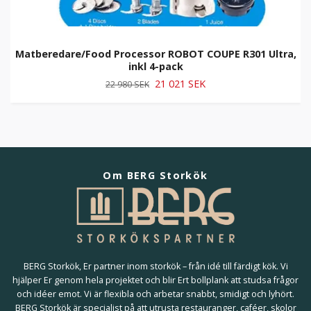
Matberedare/Food Processor ROBOT COUPE R301 Ultra,
inkl 4-pack
21 021 SEK
22 980 SEK
Om BERG Storkök
BERG Storkök, Er partner inom storkök – från idé till färdigt kök. Vi
hjälper Er genom hela projektet och blir Ert bollplank att studsa frågor
och idéer emot. Vi är flexibla och arbetar snabbt, smidigt och lyhört.
BERG Storkök är specialist på att utrusta restauranger, caféer, skolor