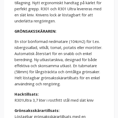
tillagning. Nytt ergonomiskt handtag på kärlet för
perfekt grepp. R301 och R301 Ultra levereras med
en slät kniv. Knivens lock är löstagbart för att
underlätta rengöringen.
GRÖNSAKSSKÄRAREN:
En stor bönformad nedmatare (104cm2) för t.ex.
isbergssallad, vitkål, tomat, potatis eller morötter.
Automatisk återstart för en snabb och enkel
beredning. Ny utkastarskiva, designad för både
effektiva och skonsamma utkast. En tubmatare
(58mm) för långsträckta och ömtåliga grönsaker.
Helt löstagbar grönsaksskärartillsats för en enkel
användning och rengöring.
Hacktillsats:
R301Ultra 3,7 liter i rostfritt stål med slät kniv
Grönsaksskärartillsats:
Löstagbar grönsaksskärartillsats med en