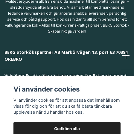
kvalitet erbjuder vi allt från enskilda maskiner till kompletta lösningar –
skräddarsydda efter Era behov. Vi samarbetar med marknadens
ledande varumärken och garanterar snabba leveranser, personlig
service och pålitlig support. Hos oss hittar Ni allt som behövs för ett
välfungerande kök – Alltid till konkurrenskraftiga priser. BERG Storkök -
Skapar riktiga värden!
BERG Storkökspartner AB Markörvägen 13, port 63 70384
ÖREBRO
Vi hjälper Er att välja rätt utrustning för Ert verksamhet
och behov!
Vi använder cookies
Vi använder cookies för att anpassa det innehåll som
visas för dig och för att du ska få bästa tänkbara
upplevelse när du handlar hos oss.
Godkänn alla