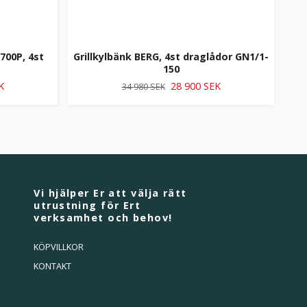
00P, 4st
Grillkylbänk BERG, 4st draglådor GN1/1-
1
150
K
28 900 SEK
34 980 SEK
Vi hjälper Er att välja rätt
utrustning för Ert
verksamhet och behov!
KÖPVILLKOR
KONTAKT