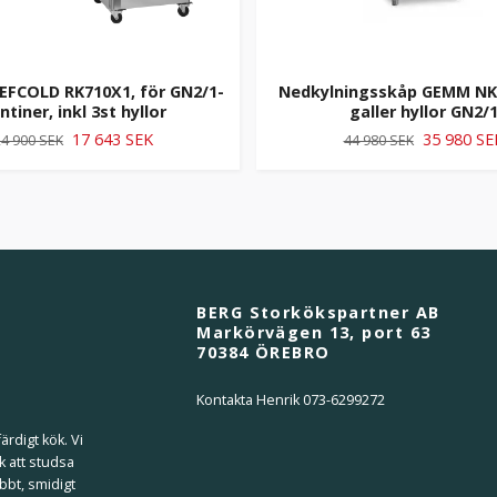
EFCOLD RK710X1, för GN2/1-
Nedkylningsskåp GEMM NK7
ntiner, inkl 3st hyllor
galler hyllor GN2/
17 643 SEK
35 980 SE
4 900 SEK
44 980 SEK
BERG Storkökspartner AB
Markörvägen 13, port 63
70384 ÖREBRO
Kontakta Henrik 073-6299272
ärdigt kök. Vi
k att studsa
bbt, smidigt