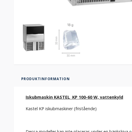
PRODUKTINFORMATION
Iskubmaskin KASTEL KP 100-60 W, vattenkyld
Kastel KP iskubmaskiner (fristående)
Dessa modeller kan inte placeras under en bänkskiva 