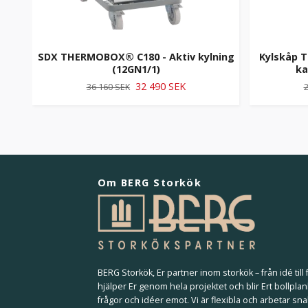
SDX THERMOBOX® C180 - Aktiv kylning
Kylskåp T
(12GN1/1)
ka
32 490 SEK
36 160 SEK
2
Om BERG Storkök
BERG Storkök, Er partner inom storkök – från idé till f
hjälper Er genom hela projektet och blir Ert bollplan
frågor och idéer emot. Vi är flexibla och arbetar sna