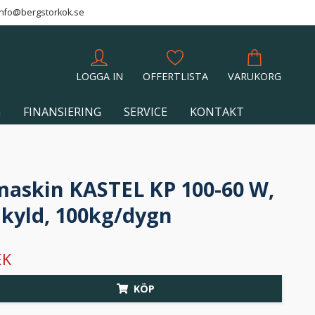
info@bergstorkok.se
LOGGA IN
OFFERTLISTA
VARUKORG
G
FINANSIERING
SERVICE
KONTAKT
maskin KASTEL KP 100-60 W,
kyld, 100kg/dygn
EK
KÖP