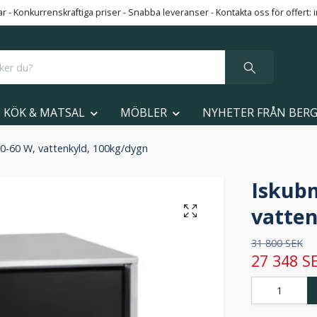
 - Konkurrenskraftiga priser - Snabba leveranser - Kontakta oss för offert:
KÖK & MATSAL
MÖBLER
NYHETER FRÅN BER
0-60 W, vattenkyld, 100kg/dygn
Iskub
vatten
31 800 SEK
27 348 S