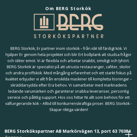
Om BERG Storkök
BERG Storkök, Er partner inom storkök – från idé till färdigt kök. Vi
hjälper Er genom hela projektet och blir Ert bollplank att studsa frågor
och idéer emot. Vi är flexibla och arbetar snabbt, smidigt och lyhört.
BERG Storkök är specialist på att utrusta restauranger, caféer, skolor
och andra proffskök. Med mångårig erfarenhet och ett starkt fokus på
kvalitet erbjuder vi allt från enskilda maskiner till kompletta lösningar –
skräddarsydda efter Era behov. Vi samarbetar med marknadens
ledande varumärken och garanterar snabba leveranser, personlig
service och pålitlig support. Hos oss hittar Ni allt som behövs för ett
välfungerande kök – Alltid till konkurrenskraftiga priser. BERG Storkök -
Skapar riktiga värden!
BERG Storkökspartner AB Markörvägen 13, port 63 70384