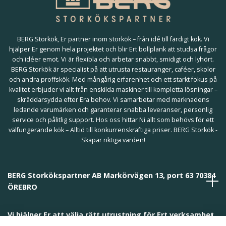
BERG Storkök, Er partner inom storkök – från idé till färdigt kök. Vi
hjälper Er genom hela projektet och blir Ert bollplank att studsa frågor
och idéer emot. Vi är flexibla och arbetar snabbt, smidigt och lyhört.
BERG Storkök är specialist på att utrusta restauranger, caféer, skolor
och andra proffskök. Med mångårig erfarenhet och ett starkt fokus på
kvalitet erbjuder vi allt från enskilda maskiner till kompletta lösningar –
skräddarsydda efter Era behov. Vi samarbetar med marknadens
ledande varumärken och garanterar snabba leveranser, personlig
service och pålitlig support. Hos oss hittar Ni allt som behövs för ett
välfungerande kök – Alltid till konkurrenskraftiga priser. BERG Storkök -
Skapar riktiga värden!
BERG Storkökspartner AB Markörvägen 13, port 63 70384
ÖREBRO
Vi hjälper Er att välja rätt utrustning för Ert verksamhet