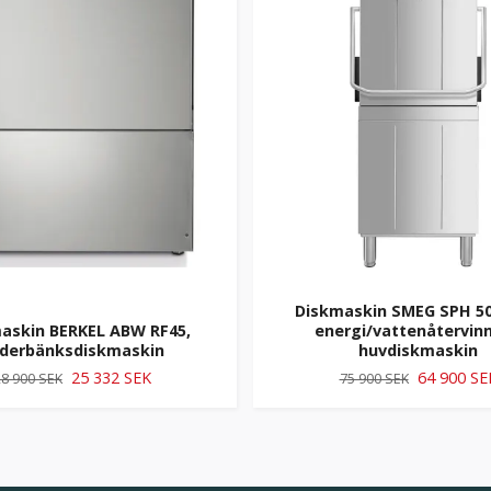
Diskmaskin SMEG SPH 5
askin BERKEL ABW RF45,
energi/vattenåtervinn
derbänksdiskmaskin
huvdiskmaskin
25 332 SEK
64 900 SE
8 900 SEK
75 900 SEK