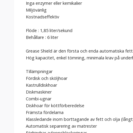
Inga enzymer eller kemikalier
Miljövänlig
Kostnadseffektiv
Flöde : 1,85 liter/sekund
Behållare : 6 liter
Grease Shield är den första och enda automatiska fetta
Hög kapacitet, enkel tömning, minimala krav på underh
Tillämpningar
Fördisk och sköljhoar
Kastrulldiskhoar
Diskmaskiner
Combi-ugnar
Diskhoar för köttförberedelse
Främsta fördelarna
Klassledande inom borttagande av fett och olja (lång
Automatisk separering av matrester
Förhindrar avloppsblockeringar