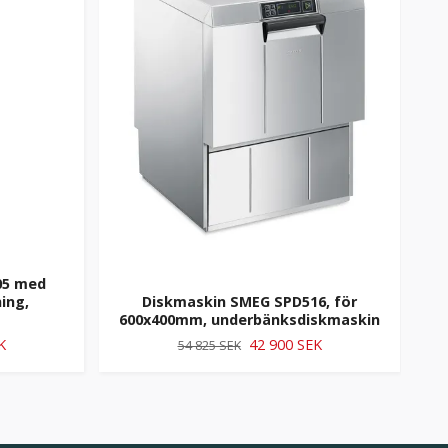
05 med
ing,
Diskmaskin SMEG SPD516, för
D
600x400mm, underbänksdiskmaskin
K
42 900 SEK
54 825 SEK