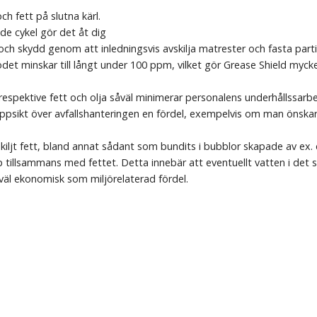
h fett på slutna kärl.
de cykel gör det åt dig
 skydd genom att inledningsvis avskilja matrester och fasta partiklar
flödet minskar till långt under 100 ppm, vilket gör Grease Shield myck
espektive fett och olja såväl minimerar personalens underhållssarb
 uppsikt över avfallshanteringen en fördel, exempelvis om man önska
vskiljt fett, bland annat sådant som bundits i bubblor skapade av ex
pp tillsammans med fettet. Detta innebär att eventuellt vatten i det
äl ekonomisk som miljörelaterad fördel.