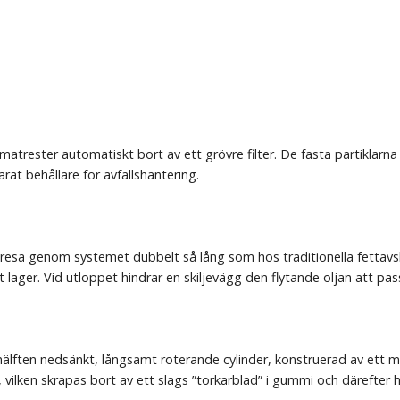
trester automatiskt bort av ett grövre filter. De fasta partiklarna 
rat behållare för avfallshantering.
 resa genom systemet dubbelt så lång som hos traditionella fettavski
rat lager. Vid utloppet hindrar en skiljevägg den flytande oljan att pas
 hälften nedsänkt, långsamt roterande cylinder, konstruerad av ett ma
 vilken skrapas bort av ett slags ”torkarblad” i gummi och därefter 