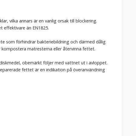
, vilka annars är en vanlig orsak till blockering.
et effektivare än EN1825.
ete som förhindrar bakteriebildning och därmed dålig
r kompostera matresterna eller återvinna fettet.
. diskmedel, obemärkt följer med vattnet ut i avloppet.
 separerade fettet är en indikation på överanvändning