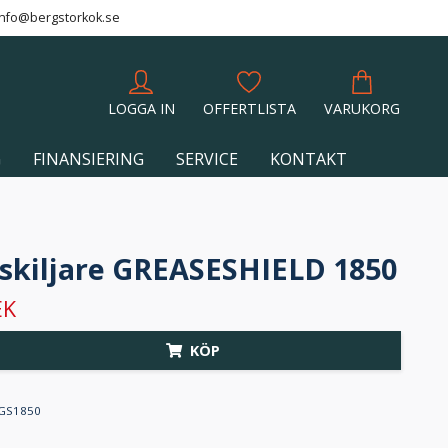
info@bergstorkok.se
LOGGA IN
OFFERTLISTA
VARUKORG
G
FINANSIERING
SERVICE
KONTAKT
skiljare GREASESHIELD 1850
EK
KÖP
GS1850