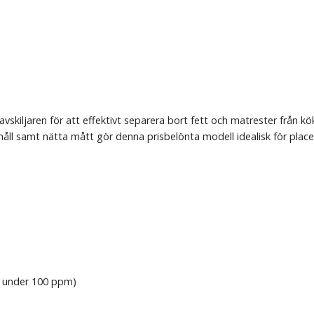
vskiljaren för att effektivt separera bort fett och matrester från k
åll samt nätta mått gör denna prisbelönta modell idealisk för place
t under 100 ppm)