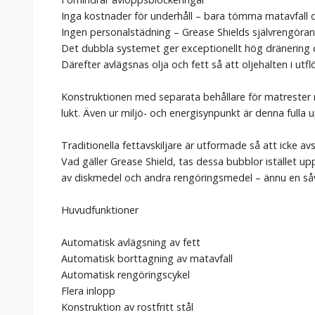
Inga kostnader för underhåll – bara tömma matavfall oc
Ingen personalstädning – Grease Shields självrengöran
Det dubbla systemet ger exceptionellt hög dränering och
Därefter avlägsnas olja och fett så att oljehalten i ut
Konstruktionen med separata behållare för matrester r
lukt. Även ur miljö- och energisynpunkt är denna fulla
Traditionella fettavskiljare är utformade så att icke a
Vad gäller Grease Shield, tas dessa bubblor istället u
av diskmedel och andra rengöringsmedel – ännu en såv
Huvudfunktioner
Automatisk avlägsning av fett
Automatisk borttagning av matavfall
Automatisk rengöringscykel
Flera inlopp
Konstruktion av rostfritt stål