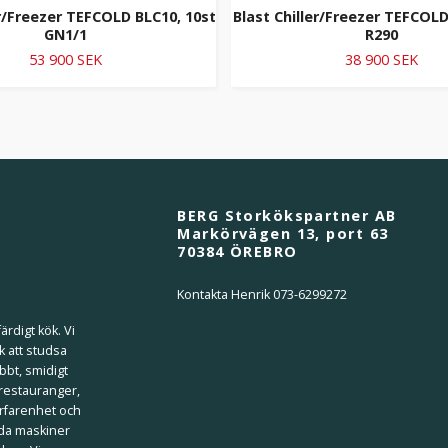
er/Freezer TEFCOLD BLC10, 10st
Blast Chiller/Freezer TEFCOLD
GN1/1
R290
53 900 SEK
38 900 SEK
BERG Storkökspartner AB
Markörvägen 13, port 63
70384 ÖREBRO
Kontakta Henrik 073-6299272
ärdigt kök. Vi
k att studsa
bbt, smidigt
 restauranger,
erfarenhet och
ilda maskiner