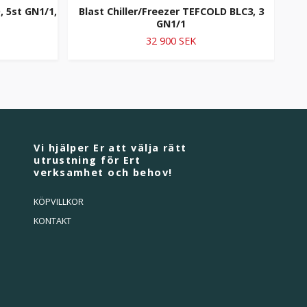
, 5st GN1/1,
Blast Chiller/Freezer TEFCOLD BLC3, 3
N
GN1/1
32 900 SEK
Vi hjälper Er att välja rätt
utrustning för Ert
verksamhet och behov!
KÖPVILLKOR
KONTAKT