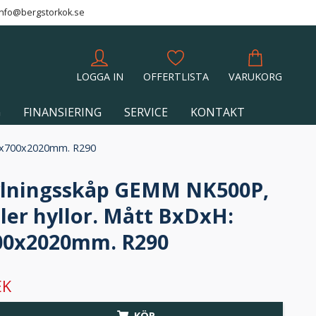
info@bergstorkok.se
LOGGA IN
OFFERTLISTA
VARUKORG
G
FINANSIERING
SERVICE
KONTAKT
35x700x2020mm. R290
lningsskåp GEMM NK500P,
ller hyllor. Mått BxDxH:
00x2020mm. R290
EK
KÖP