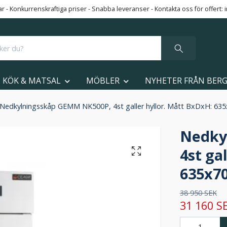
 - Konkurrenskraftiga priser - Snabba leveranser - Kontakta oss för offert:
KÖK & MATSAL
MÖBLER
NYHETER FRÅN BER
Nedkylningsskåp GEMM NK500P, 4st galler hyllor. Mått BxDxH: 6
Nedky
4st ga
635x7
38 950 SEK
31 160 S