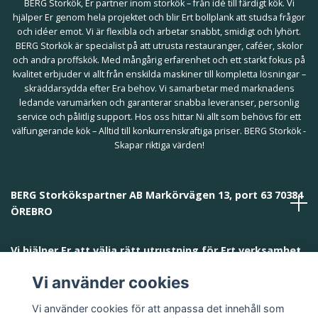
BERG Storkök, Er partner inom storkök – från idé till färdigt kök. Vi
hjälper Er genom hela projektet och blir Ert bollplank att studsa frågor
och idéer emot. Vi är flexibla och arbetar snabbt, smidigt och lyhört.
BERG Storkök är specialist på att utrusta restauranger, caféer, skolor
och andra proffskök. Med mångårig erfarenhet och ett starkt fokus på
kvalitet erbjuder vi allt från enskilda maskiner till kompletta lösningar –
skräddarsydda efter Era behov. Vi samarbetar med marknadens
ledande varumärken och garanterar snabba leveranser, personlig
service och pålitlig support. Hos oss hittar Ni allt som behövs för ett
välfungerande kök – Alltid till konkurrenskraftiga priser. BERG Storkök -
Skapar riktiga värden!
BERG Storkökspartner AB Markörvägen 13, port 63 70384
ÖREBRO
Vi hjälper Er att välja rätt utrustning för Ert verksamhet
och behov!
Vi använder cookies
Vi använder cookies för att anpassa det innehåll som