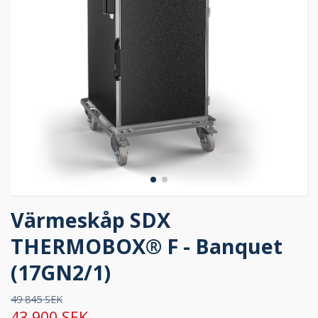
Värmeskåp SDX
THERMOBOX® F - Banquet
(17GN2/1)
49 845 SEK
43 900 SEK