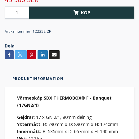
KÖP
Artikelnummer:
122252-ZF
Dela
PRODUKTINFORMATION
Värmeskåp SDX THERMOBOX® F - Banquet
(17GN2/1)
Gejdrar:
17 x GN 2/1, 80mm delning
Yttermått:
B: 790mm x D: 890mm x H: 1740mm
Innermått:
B: 535mm x D: 667mm x H: 1405mm
Vikt:
122 kg