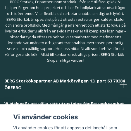
BERG Storkök, Er partner inom storkök – från idé till färdigt kök. Vi
hjälper Er genom hela projektet och blir Ert bollplank att studsa frågor
och idéer emot. Vi är flexibla och arbetar snabbt, smidigt och lyhört.
BERG Storkök är specialist på att utrusta restauranger, caféer, skolor
och andra proffskök. Med mångårig erfarenhet och ett starkt fokus på
kvalitet erbjuder vi allt från enskilda maskiner till kompletta lösningar –
skräddarsydda efter Era behov. Vi samarbetar med marknadens
ledande varumärken och garanterar snabba leveranser, personlig
service och pålitlig support. Hos oss hittar Ni allt som behövs för ett
välfungerande kök – Alltid till konkurrenskraftiga priser. BERG Storkök -
Skapar riktiga värden!
BERG Storkökspartner AB Markörvägen 13, port 63 70384
ÖREBRO
Vi hjälper Er att välja rätt utrustning för Ert verksamhet
och behov!
Vi använder cookies
Vi använder cookies för att anpassa det innehåll som