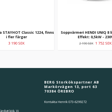
 STAYHOT Classic 1224, finns
Soppvärmeri HENDI UNIQ 8 lit
i fler färger
Effekt: 0,5kW - 230
3 190 SEK
1 752 SEK
2 190 SEK
BERG Storkökspartner AB
Markörvägen 13, port 63
70384 ÖREBRO
Kontakta Henrik 073-6299272
ärdigt kök. Vi