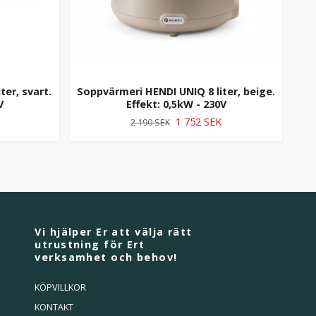
er, svart.
Soppvärmeri HENDI UNIQ 8 liter, beige.
So
V
Effekt: 0,5kW - 230V
1 752 SEK
2 190 SEK
Vi hjälper Er att välja rätt
utrustning för Ert
verksamhet och behov!
KÖPVILLKOR
KONTAKT