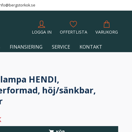
info@bergstorkok.se
LOGGA IN
OFFERTLISTA
VARUKORG
G
FINANSIERING
SERVICE
KONTAKT
lampa HENDI,
erformad, höj/sänkbar,
r
K
KÖP