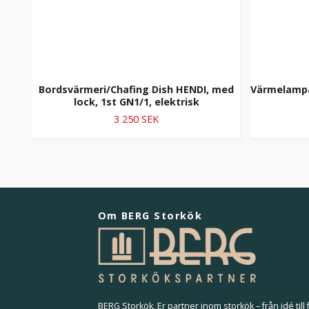
Bordsvärmeri/Chafing Dish HENDI, med
Värmelampa
lock, 1st GN1/1, elektrisk
3 250 SEK
Om BERG Storkök
BERG Storkök, Er partner inom storkök – från idé till f