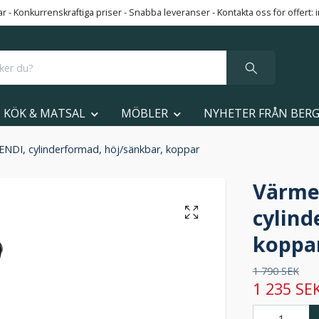
 - Konkurrenskraftiga priser - Snabba leveranser - Kontakta oss för offert:
KÖK & MATSAL
MÖBLER
NYHETER FRÅN BER
DI, cylinderformad, höj/sänkbar, koppar
Värme
cylind
koppa
1 790 SEK
1 235 SE