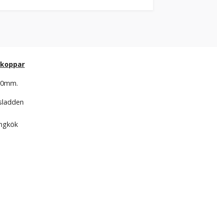
 koppar
500mm.
sladden
angkök