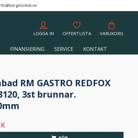
info@bergstorkok.se
LOGGA IN
OFFERTLISTA
VARUKORG
G
FINANSIERING
SERVICE
KONTAKT
nbad RM GASTRO REDFOX
120, 3st brunnar.
10mm
EK
KÖP