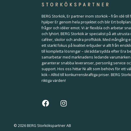
BERG Storkök, Er partner inom storkök – från idé till f
hjälper Er genom hela projektet och blir Ert bollplan
frågor och idéer emot. Vi är flexibla och arbetar sna
och lyhört. BERG Storkök är specialist på att utrusta
caféer, skolor och andra proffskök. Med mångårig 
ett starkt fokus på kvalitet erbjuder vi allt från ensk
till kompletta lösningar – skräddarsydda efter Era b
samarbetar med marknadens ledande varumärken
garanterar snabba leveranser, personlig service och
support. Hos oss hittar Ni allt som behövs för ett 
kök – Alltid till konkurrenskraftiga priser. BERG Stor
riktiga värden!
© 2026 BERG Storkökspartner AB