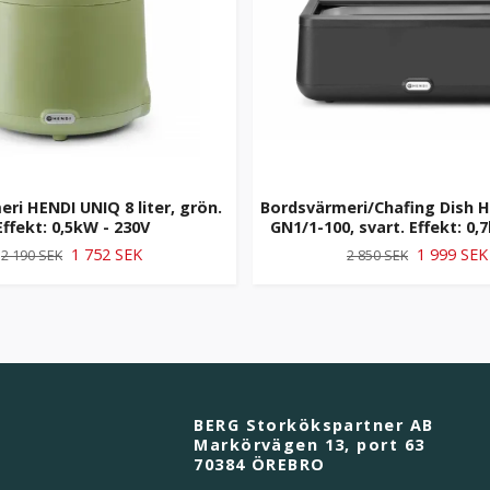
ri HENDI UNIQ 8 liter, grön.
Bordsvärmeri/Chafing Dish H
Effekt: 0,5kW - 230V
GN1/1-100, svart. Effekt: 0,
1 752 SEK
1 999 SEK
2 190 SEK
2 850 SEK
BERG Storkökspartner AB
Markörvägen 13, port 63
70384 ÖREBRO