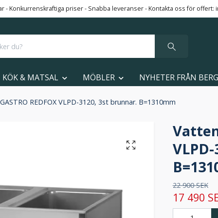
 - Konkurrenskraftiga priser - Snabba leveranser - Kontakta oss för offert:
KÖK & MATSAL
MÖBLER
NYHETER FRÅN BER
 GASTRO REDFOX VLPD-3120, 3st brunnar. B=1310mm
Vatte
VLPD-3
B=13
22 900 SEK
17 490 S