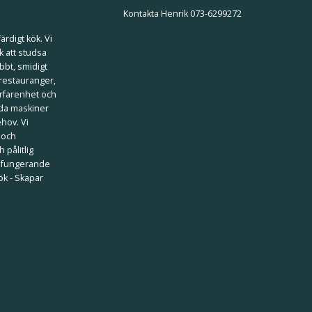
Kontakta Henrik 073-6299272
ärdigt kök. Vi
k att studsa
bbt, smidigt
 restauranger,
erfarenhet och
ilda maskiner
ehov. Vi
 och
 pålitlig
välfungerande
kök - Skapar