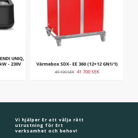
ENDI UNIQ,
V
7kW - 230V
Värmebox SDX- EE 360 (12+12 GN1/1)
41 700 SEK
49 100 SEK
Vi hjälper Er att välja rätt
utrustning för Ert
verksamhet och behov!