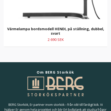
Värmelampa bordsmodell HENDI, på ställning, dubbel,
svart
2 690 SEK
Om BERG Storkök
BERG Storkök, Er partner inom storkök – från idé till färdigt kök. Vi
hjälper Er genom hela projektet och blir Ert bollplank att studsa frågor