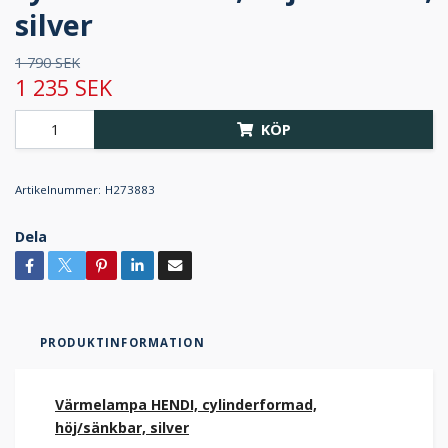
silver
1 790 SEK
1 235 SEK
KÖP
Artikelnummer:
H273883
Dela
PRODUKTINFORMATION
Värmelampa HENDI, cylinderformad,
höj/sänkbar, silver