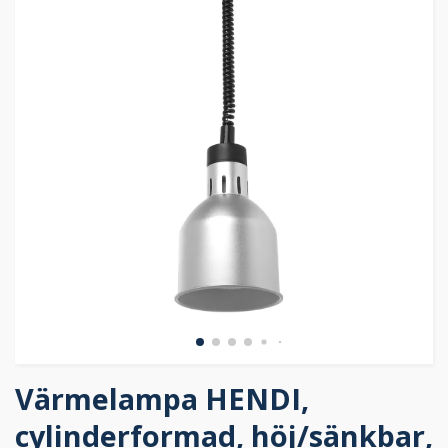
Värmelampa HENDI,
cylinderformad, höj/sänkbar,