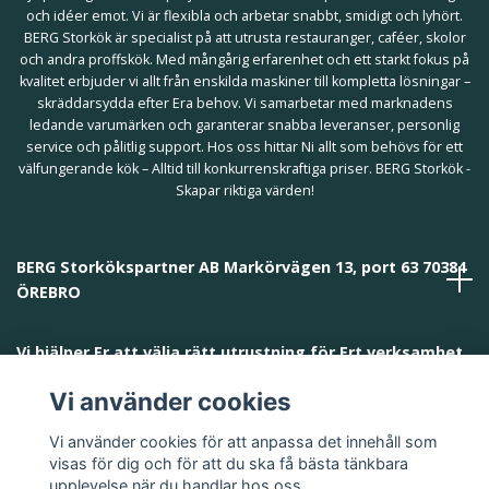
och idéer emot. Vi är flexibla och arbetar snabbt, smidigt och lyhört.
BERG Storkök är specialist på att utrusta restauranger, caféer, skolor
och andra proffskök. Med mångårig erfarenhet och ett starkt fokus på
kvalitet erbjuder vi allt från enskilda maskiner till kompletta lösningar –
skräddarsydda efter Era behov. Vi samarbetar med marknadens
ledande varumärken och garanterar snabba leveranser, personlig
service och pålitlig support. Hos oss hittar Ni allt som behövs för ett
välfungerande kök – Alltid till konkurrenskraftiga priser. BERG Storkök -
Skapar riktiga värden!
BERG Storkökspartner AB Markörvägen 13, port 63 70384
ÖREBRO
Vi hjälper Er att välja rätt utrustning för Ert verksamhet
och behov!
Vi använder cookies
Vi använder cookies för att anpassa det innehåll som
visas för dig och för att du ska få bästa tänkbara
upplevelse när du handlar hos oss.