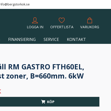
info@bergstorkok.se
LOGGA IN
OFFERTLISTA
VARUKORG
G
FINANSIERING
SERVICE
KONTAKT
äll RM GASTRO FTH60EL,
2st zoner, B=660mm. 6kW
K
KÖP