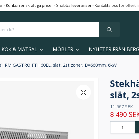
 - Konkurrenskraftiga priser - Snabba leveranser - Kontakta oss för offert:
KÖK & MATSAL
MÖBLER
NYHETER FRÅN BER
äll RM GASTRO FTH60EL, slät, 2st zoner, B=660mm. 6kW
Stekh
slät, 
11 567 SEK
8 490 SE