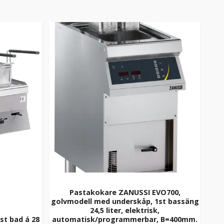
Pastakokare ZANUSSI EVO700,
golvmodell med underskåp, 1st bassäng
24,5 liter, elektrisk,
S
st bad á 28
automatisk/programmerbar, B=400mm.
indu