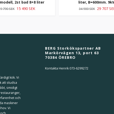
modell, 2st bad 8+8 liter
liter, B=600mm. 9k
15 490 SEK
29 707 SE
9 790 SEK
34 900 SEK
BERG Storkökspartner AB
Markörvägen 13, port 63
70384 ÖREBRO
Kontakta Henrik 073-6299272
ärdigt kök. Vi
k att studsa
bbt, smidigt
 restauranger,
erfarenhet och
ilda maskiner
ehov. Vi
 och