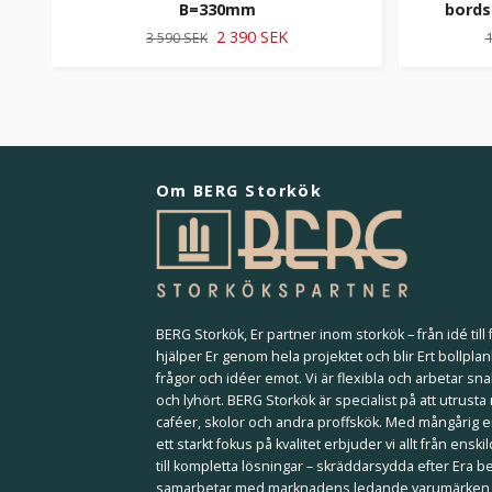
B=330mm
bords
2 390 SEK
3 590 SEK
1
Om BERG Storkök
BERG Storkök, Er partner inom storkök – från idé till f
hjälper Er genom hela projektet och blir Ert bollplan
frågor och idéer emot. Vi är flexibla och arbetar sna
och lyhört. BERG Storkök är specialist på att utrusta
caféer, skolor och andra proffskök. Med mångårig 
ett starkt fokus på kvalitet erbjuder vi allt från ensk
till kompletta lösningar – skräddarsydda efter Era b
samarbetar med marknadens ledande varumärken