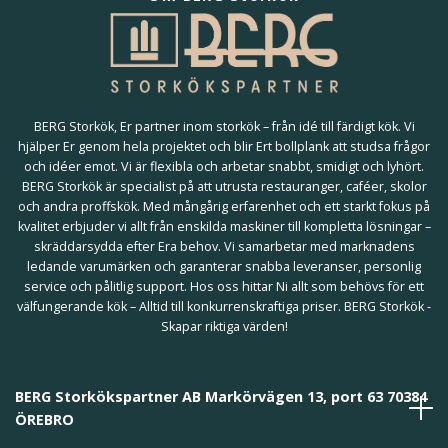
BERG Storkök, Er partner inom storkök – från idé till färdigt kök. Vi
hjälper Er genom hela projektet och blir Ert bollplank att studsa frågor
och idéer emot. Vi är flexibla och arbetar snabbt, smidigt och lyhört.
BERG Storkök är specialist på att utrusta restauranger, caféer, skolor
och andra proffskök. Med mångårig erfarenhet och ett starkt fokus på
kvalitet erbjuder vi allt från enskilda maskiner till kompletta lösningar –
skräddarsydda efter Era behov. Vi samarbetar med marknadens
ledande varumärken och garanterar snabba leveranser, personlig
service och pålitlig support. Hos oss hittar Ni allt som behövs för ett
välfungerande kök – Alltid till konkurrenskraftiga priser. BERG Storkök -
Skapar riktiga värden!
BERG Storkökspartner AB Markörvägen 13, port 63 70384
ÖREBRO