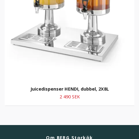
Juicedispenser HENDI, dubbel, 2X8L
2 490 SEK
Om BERG Storkök