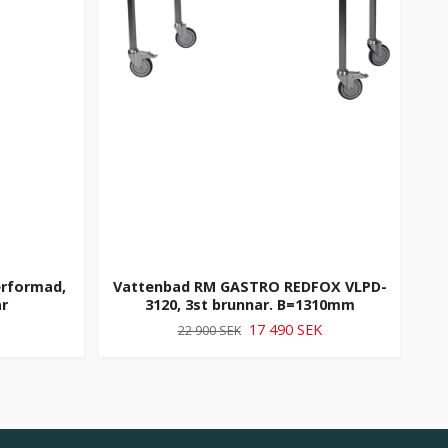
erformad,
Vattenbad RM GASTRO REDFOX VLPD-
Bor
r
3120, 3st brunnar. B=1310mm
GN
17 490 SEK
22 900 SEK