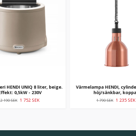
i HENDI UNIQ 8 liter, beige.
Värmelampa HENDI, cylind
Effekt: 0,5kW - 230V
höj/sänkbar, koppa
1 752 SEK
1 235 SEK
2 190 SEK
1 790 SEK