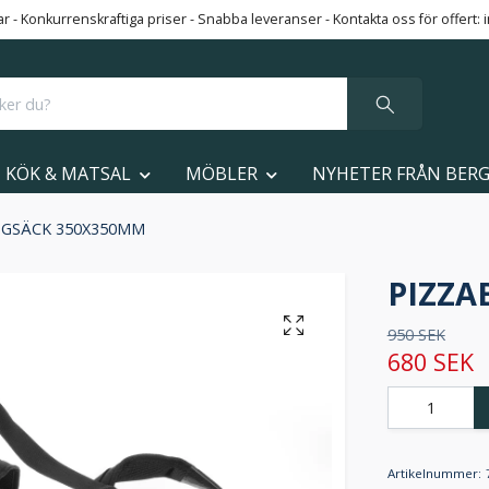
 - Konkurrenskraftiga priser - Snabba leveranser - Kontakta oss för offert:
KÖK & MATSAL
MÖBLER
NYHETER FRÅN BER
GGSÄCK 350X350MM
PIZZA
950 SEK
680 SEK
Artikelnummer: