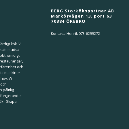
BERG Storkökspartner AB
Markörvägen 13, port 63
70384 ÖREBRO
Kontakta Henrik 073-6299272
ärdigt kök. Vi
k att studsa
bbt, smidigt
 restauranger,
erfarenhet och
ilda maskiner
ehov. Vi
 och
 pålitlig
välfungerande
kök - Skapar