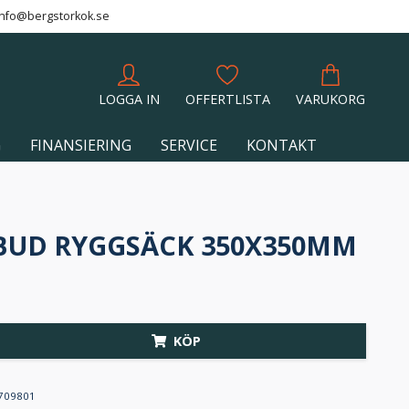
info@bergstorkok.se
LOGGA IN
OFFERTLISTA
VARUKORG
G
FINANSIERING
SERVICE
KONTAKT
BUD RYGGSÄCK 350X350MM
KÖP
709801