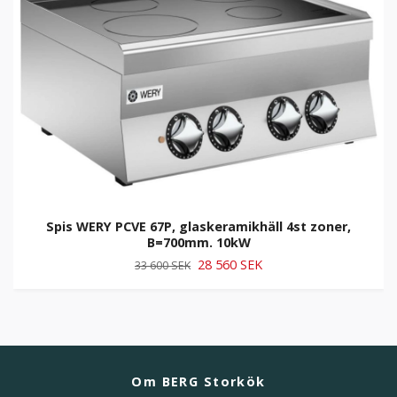
Spis WERY PCVE 67P, glaskeramikhäll 4st zoner,
B=700mm. 10kW
28 560 SEK
33 600 SEK
Om BERG Storkök