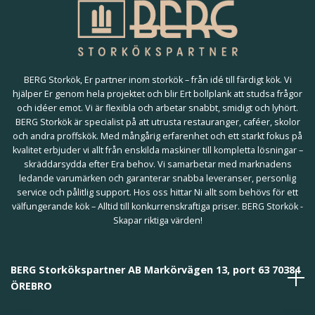
BERG Storkök, Er partner inom storkök – från idé till färdigt kök. Vi
hjälper Er genom hela projektet och blir Ert bollplank att studsa frågor
och idéer emot. Vi är flexibla och arbetar snabbt, smidigt och lyhört.
BERG Storkök är specialist på att utrusta restauranger, caféer, skolor
och andra proffskök. Med mångårig erfarenhet och ett starkt fokus på
kvalitet erbjuder vi allt från enskilda maskiner till kompletta lösningar –
skräddarsydda efter Era behov. Vi samarbetar med marknadens
ledande varumärken och garanterar snabba leveranser, personlig
service och pålitlig support. Hos oss hittar Ni allt som behövs för ett
välfungerande kök – Alltid till konkurrenskraftiga priser. BERG Storkök -
Skapar riktiga värden!
BERG Storkökspartner AB Markörvägen 13, port 63 70384
ÖREBRO