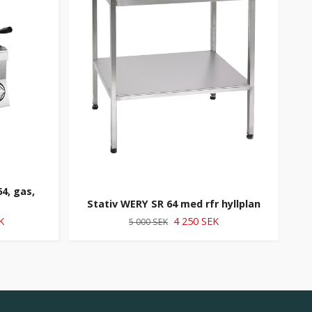
4, gas,
Pas
Stativ WERY SR 64 med rfr hyllplan
K
4 250 SEK
5 000 SEK