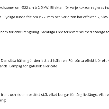
kzoner om Ø22 cm à 2,5 kW. Effekten för varje kokzon regleras indiv
. Tydliga runda fält om Ø220mm och varje zon har effekten 2,5 kW. 
hörn för enkel rengöring. Samtliga Enheter levereras med stadiga fö
 Den släta hällen gör den lätt att hålla ren. För bästa effekt bör 
änds. Lämplig för gatukök eller café
ront och sidor i rostfritt stål, vilket borgar för lång livslängd. Alla
ning