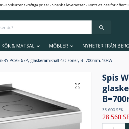
 - Konkurrenskraftiga priser - Snabba leveranser - Kontakta oss för offert:
KÖK & MATSAL
MÖBLER
NYHETER FRÅN BER
WERY PCVE 67P, glaskeramikhäll 4st zoner, B=700mm. 10kW
Spis W
glaske
B=700
33 600 SEK
28 560 S