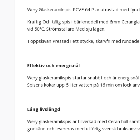
Wery Glaskeramikspis PCVE 64 P är utrustad med fyra ko
Kraftig Och tålig spis i bänkmodell med 6mm Ceranglas
vid 50°C. Strömställare Med sju lägen.
Toppskivan Pressad i ett stycke, skarvfri med rundade 
Effektiv och energisnål
Wery glaskeramikspis startar snabbt och är energisnål.
Spisens kokar upp 5 liter vatten på 16 min om lock anv
Lång livslängd
Wery glaskeramikspis är tillverkad med Ceran häll samt f
godkänd och levereras med utförlig svensk bruksanvis