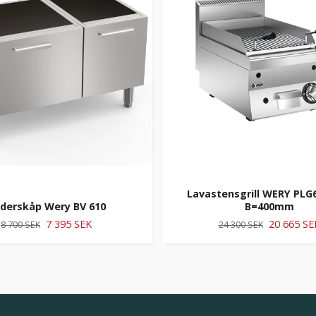
Lavastensgrill WERY PLG6
derskåp Wery BV 610
B=400mm
7 395 SEK
20 665 SE
8 700 SEK
24 300 SEK