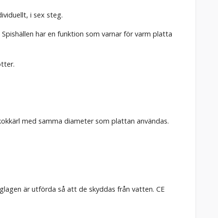
iduellt, i sex steg.
Spishällen har en funktion som varnar för varm platta
tter.
ett kokkärl med samma diameter som plattan användas.
 reglagen är utförda så att de skyddas från vatten. CE