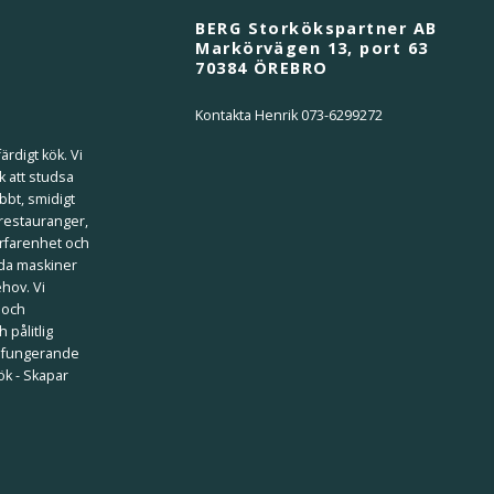
BERG Storkökspartner AB
Markörvägen 13, port 63
70384 ÖREBRO
Kontakta Henrik 073-6299272
ärdigt kök. Vi
k att studsa
bbt, smidigt
 restauranger,
erfarenhet och
ilda maskiner
ehov. Vi
 och
 pålitlig
välfungerande
kök - Skapar