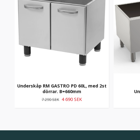
Underskåp RM GASTRO PD 60L, med 2st
dörrar. B=660mm
Un
4 690 SEK
7 290 SEK