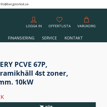
info@bergstorkok.se
LOGGA IN
OFFERTLISTA
VARUKORG
G
FINANSIERING
SERVICE
KONTAKT
ERY PCVE 67P,
ramikhäll 4st zoner,
mm. 10kW
EK
KÖP