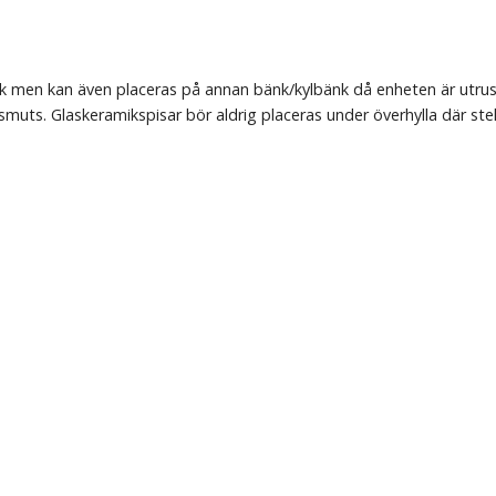
k men kan även placeras på annan bänk/kylbänk då enheten är utru
uts. Glaskeramikspisar bör aldrig placeras under överhylla där stekp