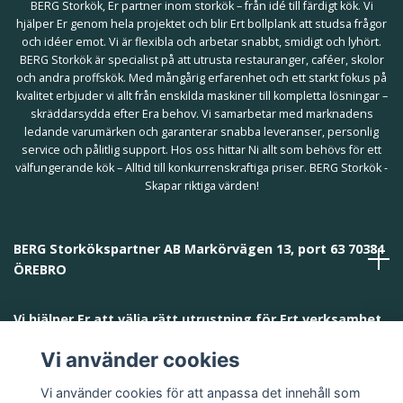
BERG Storkök, Er partner inom storkök – från idé till färdigt kök. Vi
hjälper Er genom hela projektet och blir Ert bollplank att studsa frågor
och idéer emot. Vi är flexibla och arbetar snabbt, smidigt och lyhört.
BERG Storkök är specialist på att utrusta restauranger, caféer, skolor
och andra proffskök. Med mångårig erfarenhet och ett starkt fokus på
kvalitet erbjuder vi allt från enskilda maskiner till kompletta lösningar –
skräddarsydda efter Era behov. Vi samarbetar med marknadens
ledande varumärken och garanterar snabba leveranser, personlig
service och pålitlig support. Hos oss hittar Ni allt som behövs för ett
välfungerande kök – Alltid till konkurrenskraftiga priser. BERG Storkök -
Skapar riktiga värden!
BERG Storkökspartner AB Markörvägen 13, port 63 70384
ÖREBRO
Vi hjälper Er att välja rätt utrustning för Ert verksamhet
och behov!
Vi använder cookies
Vi använder cookies för att anpassa det innehåll som