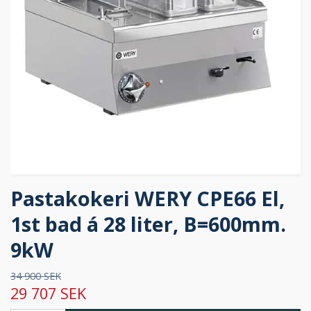
Pastakokeri WERY CPE66 El,
1st bad á 28 liter, B=600mm.
9kW
34 900 SEK
29 707 SEK