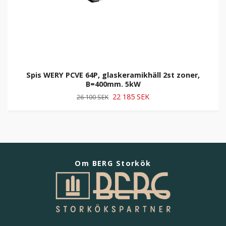
Spis WERY PCVE 64P, glaskeramikhäll 2st zoner,
B=400mm. 5kW
22 185 SEK
26 100 SEK
Om BERG Storkök