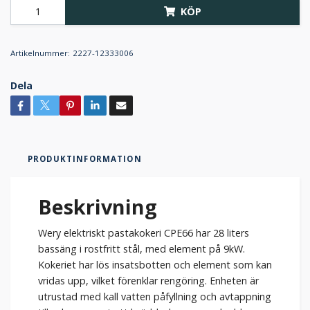
KÖP
Artikelnummer:
2227-12333006
Dela
PRODUKTINFORMATION
Beskrivning
Wery elektriskt pastakokeri CPE66 har 28 liters
bassäng i rostfritt stål, med element på 9kW.
Kokeriet har lös insatsbotten och element som kan
vridas upp, vilket förenklar rengöring. Enheten är
utrustad med kall vatten påfyllning och avtappning