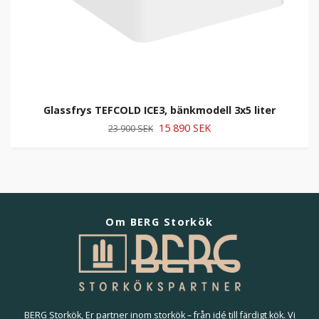
Glassfrys TEFCOLD ICE3, bänkmodell 3x5 liter
15 890 SEK
23 900 SEK
Om BERG Storkök
BERG Storkök, Er partner inom storkök – från idé till färdigt kök. Vi