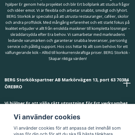
hjälper Er genom hela projektet och blir Ert bollplank att studsa frågor
och idéer emot. Vi är flexibla och arbetar snabbt, smidigt och lyhört.
BERG Storkök är specialist på att utrusta restauranger, caféer, skolor
och andra proffskök. Med mångårig erfarenhet och ett starkt fokus på
kvalitet erbjuder vi allt från enskilda maskiner till kompletta lösningar –
skräddarsydda efter Era behov. Vi samarbetar med marknadens
ledande varumärken och garanterar snabba leveranser, personlig
service och pålitlig support. Hos oss hittar Ni allt som behövs för ett
välfungerande kök – Alltid till konkurrenskraftiga priser. BERG Storkök -
Skapar riktiga värden!
BERG Storkökspartner AB Markörvägen 13, port 63 70384
ÖREBRO
Vi hjälper Er att välja rätt utrustning för Ert verksamhet
och behov!
Vi använder cookies
Vi använder cookies för att anpassa det innehåll som
visas för dig och för att du ska få bästa tänkbara