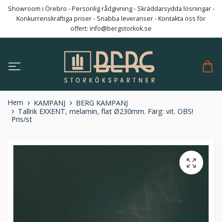
Showroom i Örebro - Personlig rådgivning - Skräddarsydda lösningar -
Konkurrenskraftiga priser - Snabba leveranser - Kontakta oss för
offert:
info@bergstorkok.se
Hem
KAMPANJ
BERG KAMPANJ
Tallrik EXXENT, melamin, flat Ø230mm. Färg: vit. OBS!
Pris/st