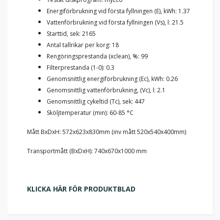
Energiförbrukning vid första fyllningen (E), kWh: 1.37
Vattenförbrukning vid första fyllningen (Vs), l: 21.5
Starttid, sek: 2165
Antal tallrikar per korg: 18
Rengöringsprestanda (xclean), %: 99
Filterprestanda (1-0): 0.3
Genomsnittlig energiförbrukning (Ec), kWh: 0.26
Genomsnittlig vattenförbrukning, (Vc), l: 2.1
Genomsnittlig cykeltid (Tc), sek: 447
Sköljtemperatur (min): 60-85 °C
Mått BxDxH: 572x623x830mm (inv mått 520x540x400mm)
Transportmått (BxDxH): 740x670x1000 mm
KLICKA HÄR FÖR PRODUKTBLAD