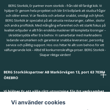
BERG Storkök, Er partner inom storkök – från idé till färdigt kök. Vi
hjälper Er genom hela projektet och blir Ert bollplank att studsa frågor
och idéer emot. Vi är flexibla och arbetar snabbt, smidigt och lyhört.
BERG Storkök är specialist på att utrusta restauranger, caféer, skolor
och andra proffskök. Med mångårig erfarenhet och ett starkt fokus på
kvalitet erbjuder vi allt från enskilda maskiner till kompletta lösningar –
skräddarsydda efter Era behov. Vi samarbetar med marknadens
ledande varumärken och garanterar snabba leveranser, personlig
service och pålitlig support. Hos oss hittar Ni allt som behövs för ett
välfungerande kök – Alltid till konkurrenskraftiga priser. BERG Storkök -
Skapar riktiga värden!
BERG Storkökspartner AB Markörvägen 13, port 63 70384
ÖREBRO
Vi hjälper Er att välja rätt utrustning för Ert verksamhet
och behov!
Vi använder cookies