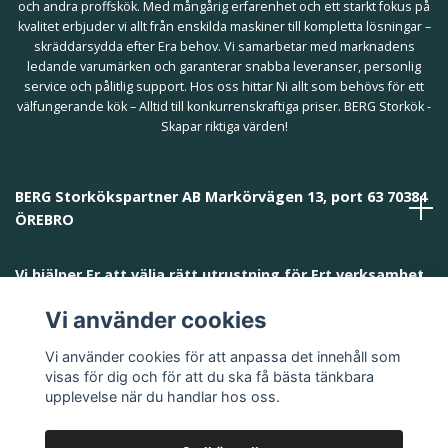
och andra proffskök. Med mångårig erfarenhet och ett starkt fokus på
kvalitet erbjuder vi allt från enskilda maskiner till kompletta lösningar –
skräddarsydda efter Era behov. Vi samarbetar med marknadens
ledande varumärken och garanterar snabba leveranser, personlig
service och pålitlig support. Hos oss hittar Ni allt som behövs för ett
välfungerande kök – Alltid till konkurrenskraftiga priser. BERG Storkök -
Skapar riktiga värden!
BERG Storkökspartner AB Markörvägen 13, port 63 70384
ÖREBRO
Vi hjälper Er att välja rätt utrustning för Ert verksamhet
och behov!
Vi använder cookies
Vi använder cookies för att anpassa det innehåll som
visas för dig och för att du ska få bästa tänkbara
upplevelse när du handlar hos oss.