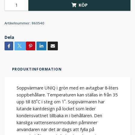
KÖP
Artikelnummer:
860540
Dela
PRODUKTINFORMATION
Soppvärmare UNIQ i grön med en avtagbar 8-liters
soppbehållare. Temperaturen kan ställas in från 35
upp till 85˚C i steg om 1˚. Soppvärmaren har
lutande kantdesign på locket som leder
kondensvattnet tillbaka in i behållaren. Den
känsliga vattensensormodulen påminner
användaren när det är dags att fylla på