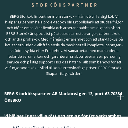
BERG Storkök, Er partner inom storkök – från idé till färdigt kök. Vi
hjälper Er genom hela projektet och blir Ert bollplank att studsa frågor
och idéer emot. Vi är flexibla och arbetar snabbt, smidigt och lyhört.
BERG Storkök är specialist på att utrusta restauranger, caféer, skolor
och andra proffskök. Med mångårig erfarenhet och ett starkt fokus på
kvalitet erbjuder vi allt från enskilda maskiner till kompletta lösningar –
skräddarsydda efter Era behov. Vi samarbetar med marknadens
ledande varumärken och garanterar snabba leveranser, personlig
service och pålitlig support. Hos oss hittar Ni allt som behövs för ett
välfungerande kök – Alltid till konkurrenskraftiga priser. BERG Storkök -
Skapar riktiga värden!
BERG Storkökspartner AB Markörvägen 13, port 63 70384
ÖREBRO
Vi hjälper Er att välja rätt utrustning för Ert verksamhet
och behov!