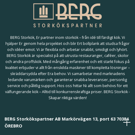
BERG Storkök, Er partner inom storkök – från idé till färdigt kök. Vi
hjälper Er genom hela projektet och blir Ert bollplank att studsa frågor
och idéer emot. Vi är flexibla och arbetar snabbt, smidigt och lyhört.
BERG Storkök är specialist på att utrusta restauranger, caféer, skolor
och andra proffskök. Med mångårig erfarenhet och ett starkt fokus på
kvalitet erbjuder vi allt från enskilda maskiner till kompletta lösningar –
skräddarsydda efter Era behov. Vi samarbetar med marknadens
ledande varumärken och garanterar snabba leveranser, personlig
service och pålitlig support. Hos oss hittar Ni allt som behövs för ett
välfungerande kök – Alltid till konkurrenskraftiga priser. BERG Storkök -
Skapar riktiga värden!
BERG Storkökspartner AB Markörvägen 13, port 63 70384
ÖREBRO